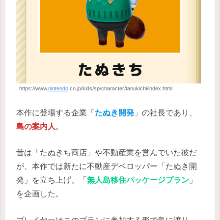
https://www.
nintendo
.co.jp/kids/sp/character/tanukichi/index.html
本作に登場する企業「
たぬき開発
」の社長であり、
島の案内人
。
昔は「たぬきち商店」や不動産業を営んでいた彼だ
が、本作では新たに不動産デベロッパー「たぬき開
発」を立ち上げ、「
無人島移住パッケージプラン
」
を企画した。