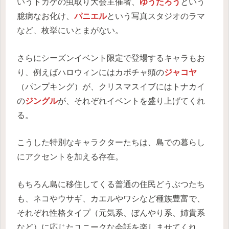
いうトカゲの虫取り大会主催者、
ゆうたろう
という
臆病なお化け、
パニエル
という写真スタジオのラマ
など、枚挙にいとまがない。
さらにシーズンイベント限定で登場するキャラもお
り、例えばハロウィンにはカボチャ頭の
ジャコヤ
（パンプキング）が、クリスマスイブにはトナカイ
の
ジングル
が、それぞれイベントを盛り上げてくれ
る。
こうした特別なキャラクターたちは、島での暮らし
にアクセントを加える存在。
もちろん島に移住してくる普通の住民どうぶつたち
も、ネコやウサギ、カエルやワシなど種族豊富で、
それぞれ性格タイプ（元気系、ぼんやり系、姉貴系
など）に応じたユニークな会話を楽しませてくれ