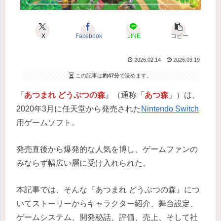
X
Facebook
LINE
コピー
2026.02.14
2026.03.19
この記事は
約47分
で読めます。
『
あつまれ どうぶつの森
』（通称「
あつ森
」）は、
2020年3月に任天堂から発売された
Nintendo Switch
用ゲームソフト。
発売直後から爆発的な人気を博し、ゲームファンの
みならず幅広い層に受け入れられた。
本記事では、そんな『あつまれ どうぶつの森』につ
いてストーリーからキャラクター紹介、舞台設定、
ゲームシステム、開発秘話、評価、売上、そして社