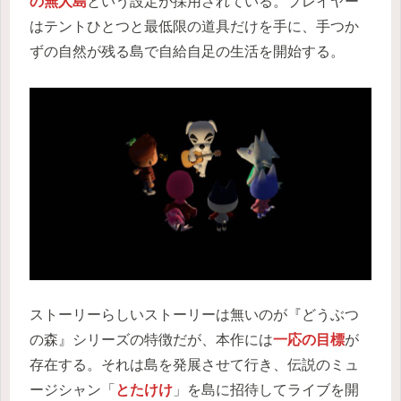
の無人島
という設定が採用されている。プレイヤー
はテントひとつと最低限の道具だけを手に、手つか
ずの自然が残る島で自給自足の生活を開始する。
ストーリーらしいストーリーは無いのが『どうぶつ
の森』シリーズの特徴だが、本作には
一応の目標
が
存在する。それは島を発展させて行き、伝説のミュ
ージシャン「
とたけけ
」を島に招待してライブを開