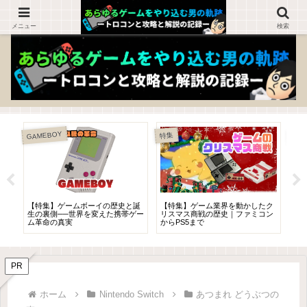
ゲームを知らない人でも楽しめるブログ！
メニュー
検索
Nint
GAMEBOY
特集
ス
【特集】ゲームボーイの歴史と誕
【特集】ゲーム業界を動かしたク
【
と
生の裏側──世界を変えた携帯ゲー
リスマス商戦の歴史｜ファミコン
は
ム革命の真実
からPS5まで
お
PR
ホーム
Nintendo Switch
あつまれ どうぶつの