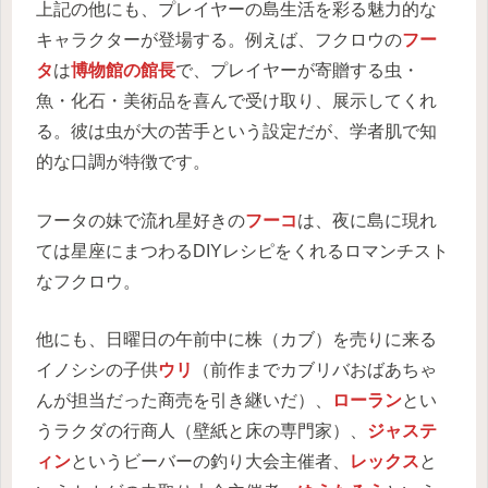
上記の他にも、プレイヤーの島生活を彩る魅力的な
キャラクターが登場する。例えば、フクロウの
フー
タ
は
博物館の館長
で、プレイヤーが寄贈する虫・
魚・化石・美術品を喜んで受け取り、展示してくれ
る。彼は虫が大の苦手という設定だが、学者肌で知
的な口調が特徴です。
フータの妹で流れ星好きの
フーコ
は、夜に島に現れ
ては星座にまつわるDIYレシピをくれるロマンチスト
なフクロウ。
他にも、日曜日の午前中に株（カブ）を売りに来る
イノシシの子供
ウリ
（前作までカブリバおばあちゃ
んが担当だった商売を引き継いだ）、
ローラン
とい
うラクダの行商人（壁紙と床の専門家）、
ジャステ
ィン
というビーバーの釣り大会主催者、
レックス
と