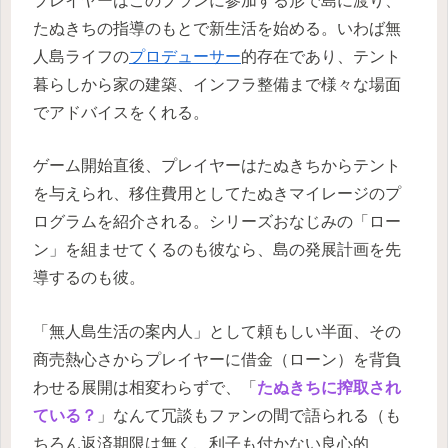
プレイヤーはこのプランに参加する形で島に渡り、
たぬきちの指導のもとで新生活を始める。いわば無
人島ライフの
プロデューサー
的存在であり、テント
暮らしから家の建築、インフラ整備まで様々な場面
でアドバイスをくれる。
ゲーム開始直後、プレイヤーはたぬきちからテント
を与えられ、移住費用としてたぬきマイレージのプ
ログラムを紹介される。シリーズおなじみの「ロー
ン」を組ませてくるのも彼なら、島の発展計画を先
導するのも彼。
「無人島生活の案内人」として頼もしい半面、その
商売熱心さからプレイヤーに借金（ローン）を背負
わせる展開は相変わらずで、「
たぬきちに搾取され
ている？
」なんて冗談もファンの間で語られる（も
ちろん返済期限は無く、利子も付かない良心的