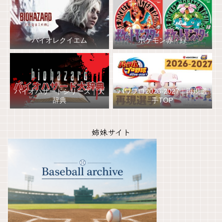
バイオレクイエム
ポケモン赤・緑
バイオハザードシリーズ｜大
パワプロ2026-2027｜再現選
辞典
手TOP
姉妹サイト