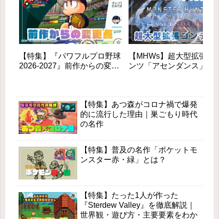
【特集】『パワフルプロ野球
【MHWs】超大型拡張コ
2026-2027』前作からの変更
ンツ「アセンダンス」が
点と新モードを徹底解説！初
2027年に登場！全貌と新
心者も安心の進化とは？
素を徹底解説
【特集】あつ森がコロナ禍で爆発
的に流行した理由｜巣ごもり時代
の名作
【特集】普及の名作「ポケットモ
ンスター赤・緑」とは？
【特集】たった1人が作った
『Sterdew Valley』を徹底解説｜
世界観・遊び方・主要要素をわか