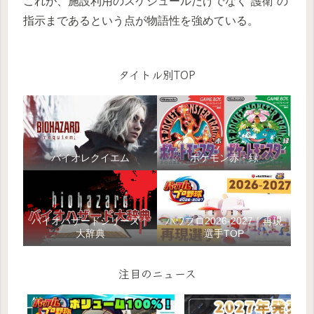
これが、施設利用のスケジュールだけでなく“護衛”の
指示まであるという点が物語性を強めている。
タイトル別TOP
バイオレクイエム
ポケモン赤・緑
バイオハザードシリーズ｜
パワプロ2026-2027｜再現
大辞典
選手TOP
注目のニュース