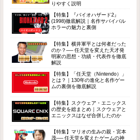
りやすく説明
【特集】『バイオハザード2』
(1998)徹底解説｜名作サバイバル
ホラーの魅力と裏側
【特集】横井軍平とは何者だった
のか？── 任天堂を変えた天才発
明家の思想・功績・代表作を徹底
解説
【特集】「任天堂（Nintendo）」
とは？｜130年の進化と名作ゲー
ムの裏側を徹底解説
【特集】スクウェア・エニックス
の歴史を総まとめ｜スクウェアと
エニックスはなぜ合併したのか
【特集】マリオの生みの親・宮本
茂── 任天堂を変えたゲームの神