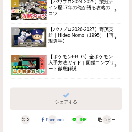
【パワプロ2024-2025】栄冠ナ
イン歴17年の俺が語る攻略の
コツ
【パワプロ2026-2027】野茂英
雄｜Hideo Nomo（1995）【再
現選手】
【ポケモンFRLG】全ポケモン
入手方法ガイド｜図鑑コンプリ
ート徹底解説
シェアする
X
Facebook
LINE
コピー