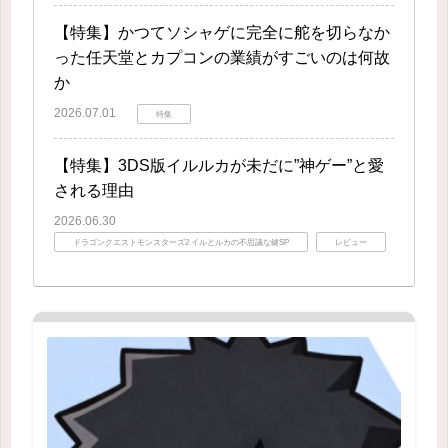
【特集】かつてソシャゲに完全に舵を切らなか
った任天堂とカプコンの業績がすごいのは何故
か
2026.07.01
特集
【特集】3DS版イルルカが未だに”神ゲー”と愛
される理由
2026.06.30
ドラゴンクエストモンスターズ2 イルとルカの不思議な鍵SP
レビュー