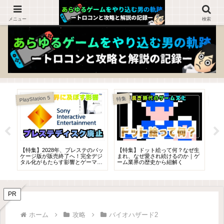
ゲームを知らない人でも楽しめるブログ！
メニュー
検索
PlayStation 5
特集
と
【特集】2028年、プレステのパッ
【特集】ドット絵って何？なぜ生
【特
悪
ケージ版が販売終了へ！完全デジ
まれ、なぜ愛され続けるのか｜ゲ
徹
発
タル化がもたらす影響とゲーマー
ーム業界の歴史から紐解く
ー
の未来
PR
ホーム
攻略
バイオハザード2