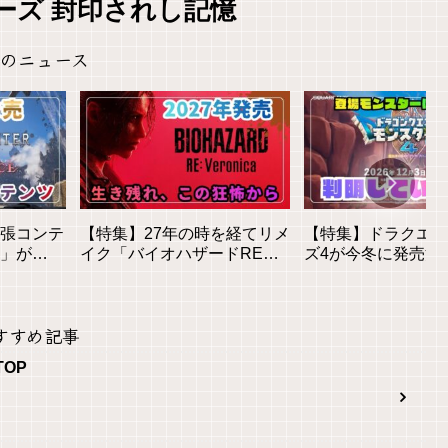
ーズ 封印されし記憶
のニュース
拡張コンテ
【特集】27年の時を経てリメ
【特集】ドラクエモ
」が
イク「バイオハザードREベ
ズ4が今冬に発売決
貌と新要
ロニカ」が登場！気になる情
モンスター数は？判
報をピックアップ！
る情報まとめ
すすめ記事
TOP