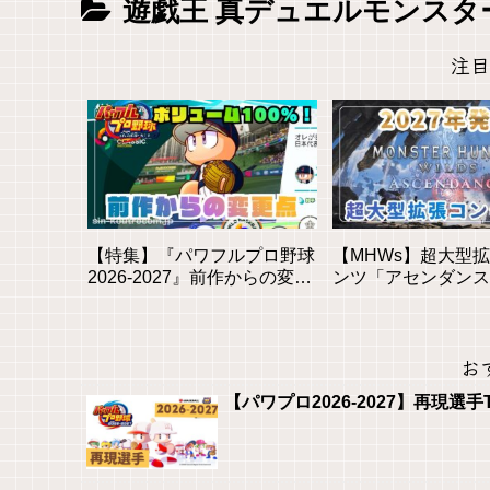
遊戯王 真デュエルモンスタ
注目
【特集】『パワフルプロ野球
【MHWs】超大型
2026-2027』前作からの変更
ンツ「アセンダンス
点と新モードを徹底解説！初
2027年に登場！全
心者も安心の進化とは？
素を徹底解説
お
【パワプロ2026-2027】再現選手