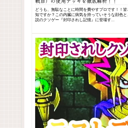
戦目）の使用デッキを徹底解析！！
どうも、無駄なことに時間を費やすプロです！！皆
知ですか？この内臓に病気を持っていそうな顔色と
説のクソゲー『封印されし記憶』に登場す...