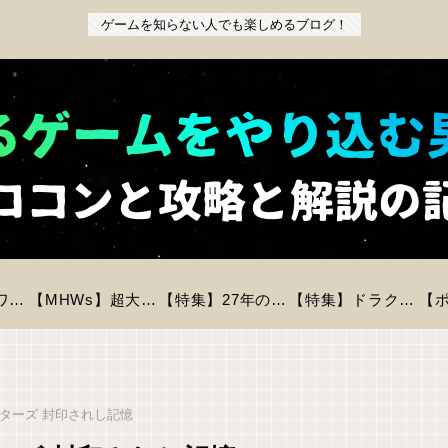
ゲームを知らない人でも楽しめるブログ！
【特集】『パワフルプロ野球2026-2027』前作からの変更点と新モードを徹底解説！初心者も安心の進化とは？
【MHWs】超大型拡張コンテンツ「アセンダンス」が2027年に登場！全貌と新要素を徹底解説
【特集】27年の時を経てリメイク「バイオハザードREベロニカ」が登場！気になる情報をピックアップ！
【特集】ドラクエモンスターズ4が今冬に発売決定！登場モンスター数は？判明している情報まとめ
ターズ 封印されし記憶