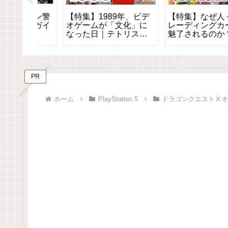
業界を
【特集】ファミコンが
【SDK】「16ビット
マス商
生まれた1983年とは？
限界」を壊したゲーム
ミコン
ゲーム業界の崩壊と革
──スーパードンキー
命の1年を振り返る
ング開発の真実を徹底
解剖
PR
ホーム
PlayStation 5
ドラゴンクエストⅩ