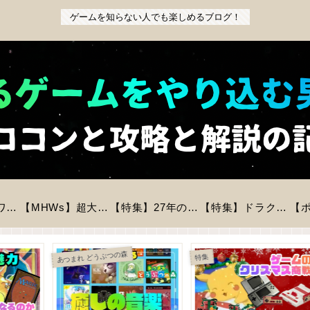
ゲームを知らない人でも楽しめるブログ！
【特集】『パワフルプロ野球2026-2027』前作からの変更点と新モードを徹底解説！初心者も安心の進化とは？
【MHWs】超大型拡張コンテンツ「アセンダンス」が2027年に登場！全貌と新要素を徹底解説
【特集】27年の時を経てリメイク「バイオハザードREベロニカ」が登場！気になる情報をピックアップ！
【特集】ドラクエモンスターズ4が今冬に発売決定！登場モンスター数は？判明している情報まとめ
Ni
Nintendo 64
特集