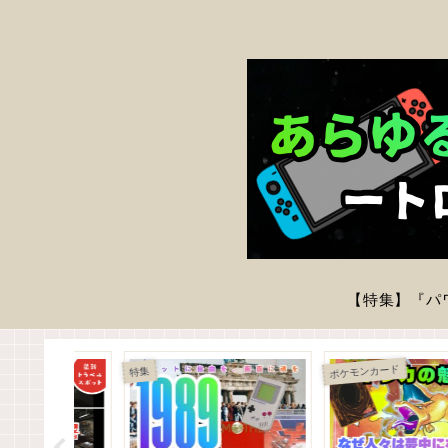
ス
ーパードンキーコング
特集