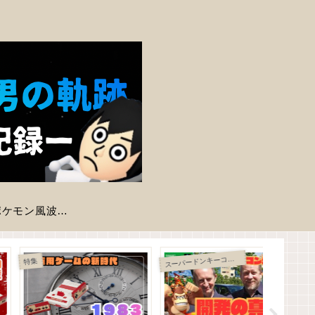
【ポケモン風波】現時点で判明している登場ポケモン一覧
Nintendo Swi
ntendo Switch
Super Famicom