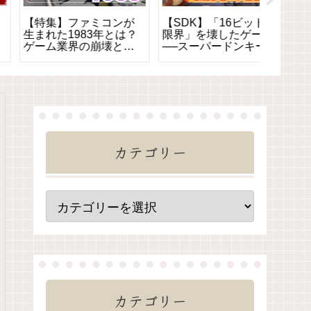
【特集】なぜ任天堂は
【特集】スーパーファ
【特集
世界一のゲーム会社に
ミコン完全ガイド｜特
ンピオ
なれたのか？歴史・創
徴・歴史・名作ゲーム
ーム？
業秘話・前身企業・失
を詳しく紹介！
おきた
敗と復活
め
カテゴリー
カテゴリー