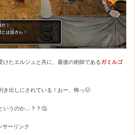
受けたエルジュと共に、最後の術師である
ガミルゴ
剥き出しにされている！おー、怖っ🤢
いうのか…？？🤔
ンサーリンク