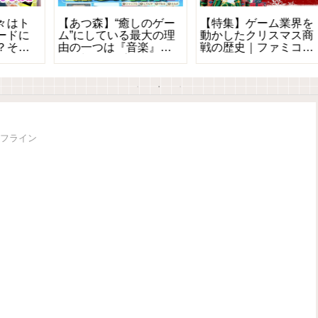
の
【特集】モンスターハ
【特集】NINTENDO 64
ンターストーリーズ1の
とは？｜特徴と歴史を
コ
魅力とは？今こそ遊び
完全解説
たいRPG版モンハン
オフライン