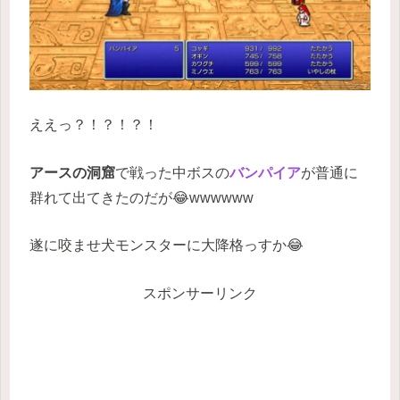
ええっ？！？！？！
アースの洞窟
で戦った中ボスの
バンパイア
が普通に
群れて出てきたのだが😂wwwwww
遂に咬ませ犬モンスターに大降格っすか😂
スポンサーリンク