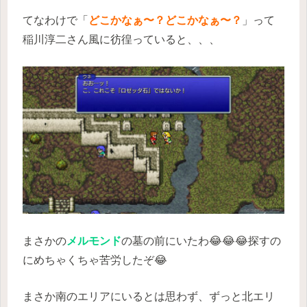
てなわけで「
どこかなぁ〜？どこかなぁ〜？
」って
稲川淳二さん風に彷徨っていると、、、
まさかの
メルモンド
の墓の前にいたわ😂😂😂探すの
にめちゃくちゃ苦労したぞ😂
まさか南のエリアにいるとは思わず、ずっと北エリ