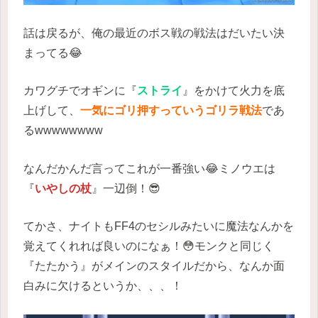
話は戻るが、俺の最近のボス戦の戦法はだいたい決
まってる😂
カワグチでオギンに『
ストライ
』をかけて火力を底
上げして、
一気にゴリ押すっていうゴリラ戦法
であ
るwwwwwwww
なんだかんだ言ってこれが一番強い😂ミノウエは
『
いやしの杖
』一辺倒！😎
てかさ、ナイトもFF4のセシルみたいに魔法なんかを
覚えてくれれば良いのになぁ！😳モンクと同じく
『たたかう』がメインのスタイルだから、なんか面
白みに欠けるというか、、、！