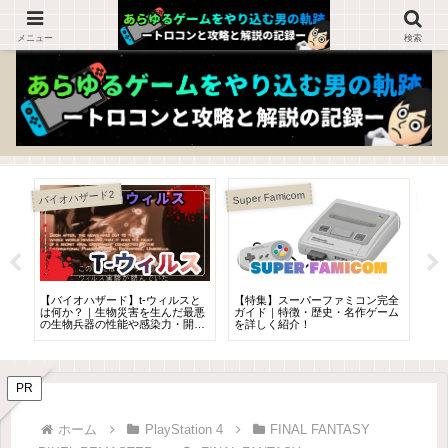
ゲームを知らない人でも楽しめるブログ！
メニュー
検索
あつ
バイオハザード2
Super Famicom
ィー
【バイオハザード】t-ウィルスと
【特集】スーパーファミコン完全
【
様
は何か？｜生物災害を生んだ最悪
ガイド｜特徴・歴史・名作ゲーム
い
の生物兵器の性能や感染力・開発
を詳しく紹介！
だ
史・年表
PR
ホーム
PlayStation 4
FINAL FANTASY