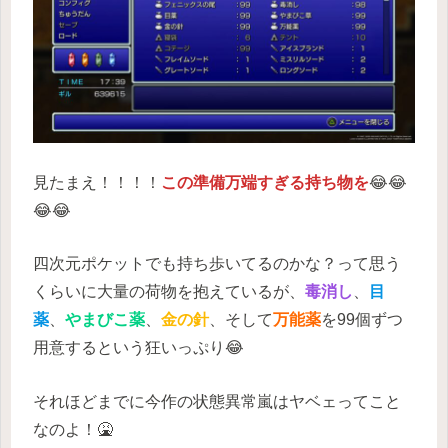
見たまえ！！！！
この準備万端すぎる持ち物を
😂😂
😂😂
四次元ポケットでも持ち歩いてるのかな？って思う
くらいに大量の荷物を抱えているが、
毒消し
、
目
薬
、
やまびこ薬
、
金の針
、そして
万能薬
を99個ずつ
用意するという狂いっぷり😂
それほどまでに今作の状態異常嵐はヤベェってこと
なのよ！🤮