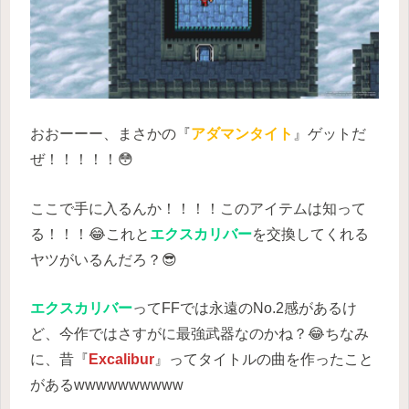
おおーーー、まさかの『
アダマンタイト
』ゲットだ
ぜ！！！！！😳
ここで手に入るんか！！！！このアイテムは知って
る！！！😂これと
エクスカリバー
を交換してくれる
ヤツがいるんだろ？😎
エクスカリバー
ってFFでは永遠のNo.2感があるけ
ど、今作ではさすがに最強武器なのかね？😂ちなみ
に、昔『
Excalibur
』ってタイトルの曲を作ったこと
があるwwwwwwwwww