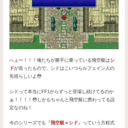
へぇー！！！俺たちが勝手に乗っている飛空艇は
シ
ド
が造ったもので、シドはこいつらルフェイン人の
先祖らしいよ😳
シドって本当にFF1からずっと登場し続けてるのか
ぁ！！！！😳しかもちゃんと飛空艇に携わってる設
定なのね！
今のシリーズでも『
飛空艇＝シド
』っていう方程式