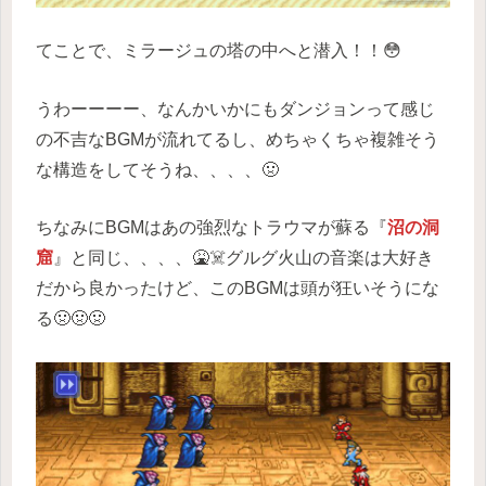
てことで、ミラージュの塔の中へと潜入！！😳
うわーーーー、なんかいかにもダンジョンって感じ
の不吉なBGMが流れてるし、めちゃくちゃ複雑そう
な構造をしてそうね、、、、🤢
ちなみにBGMはあの強烈なトラウマが蘇る『
沼の洞
窟
』と同じ、、、、🤮☠️グルグ火山の音楽は大好き
だから良かったけど、このBGMは頭が狂いそうにな
る🤢🤢🤢