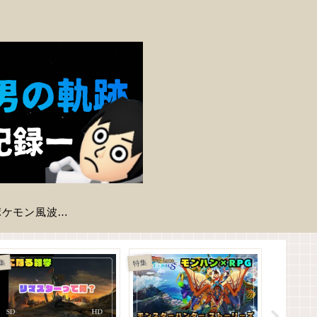
【ポケモン風波】現時点で判明している登場ポケモン一覧
あつまれ ど
集
特集