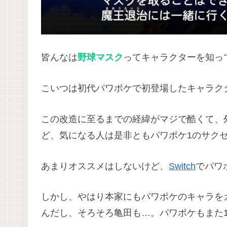
皆んなは
野球マスク
ってキャラクターを知っ
こいつは初代パワポケで初登場したキャラク
この改造に至るまでの経緯がマジで酷くて、
ど、気になる人は是非ともパワポケ1のサクセ
あまりオススメはしないけど、
Switch
でパワ
しかし、やはり本家にもパワポケのキャラを
んだし、そろそろ亀田も…。パワポケもまた