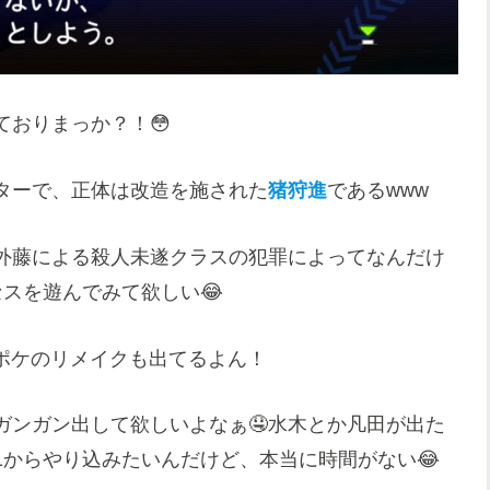
ておりまっか？！😳
ターで、正体は改造を施された
猪狩進
であるwww
外藤による殺人未遂クラスの犯罪によってなんだけ
スを遊んでみて欲しい😂
ポケのリメイクも出てるよん！
ガンガン出して欲しいよなぁ🤤水木とか凡田が出た
1からやり込みたいんだけど、本当に時間がない😂