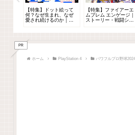
象を起
【特集】ドット絵って
【特集】ファイアーエ
っち」
何？なぜ生まれ、なぜ
ムブレム エンゲージ
はどこ
愛され続けるのか｜ゲ
ストーリー・戦闘シス
ーム業界の歴史から紐
テム・紋章士・開発秘
解く
話まで徹底網羅
PR
ホーム
PlayStation 4
パワフルプロ野球2024-