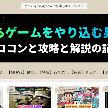
ゲームを知らない人でも楽しめるブログ！
【特集】『パワフルプロ野球2026-2027』前作からの変更点と新モードを徹底解説！初心者も安心の進化とは？
【MHWs】超大型拡張コンテンツ「アセンダンス」が2027年に登場！全貌と新要素を徹底解説
【特集】27年の時を経てリメイク「バイオハザードREベロニカ」が登場！気になる情報をピックアップ！
【特集】ドラクエモンスターズ4が今冬に発売決定！登場モンスター数は？判明している情報まとめ
Nintendo Switch 2
特集
特