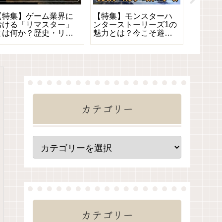
【特集】ゲーム業界に
【特集】モンスターハ
【特集
おける「リマスター」
ンターストーリーズ1の
ナ禍で
とは何か？歴史・リメ
魅力とは？今こそ遊び
た理由
イクとの違いなどを徹
たいRPG版モンハン
の名作
底解説
カテゴリー
カテゴリー