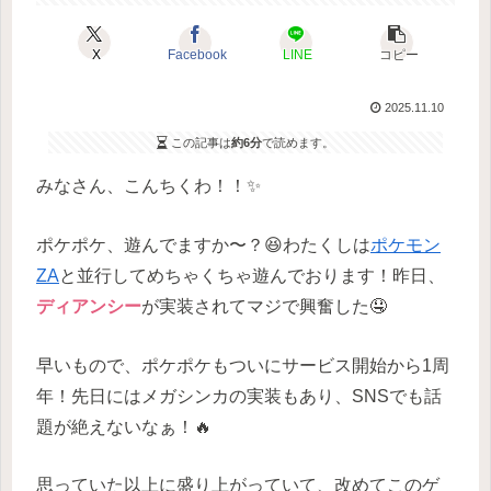
X
Facebook
LINE
コピー
2025.11.10
この記事は
約6分
で読めます。
みなさん、こんちくわ！！✨
ポケポケ、遊んでますか〜？😆わたくしは
ポケモン
ZA
と並行してめちゃくちゃ遊んでおります！昨日、
ディアンシー
が実装されてマジで興奮した🤤
早いもので、ポケポケもついにサービス開始から1周
年！先日にはメガシンカの実装もあり、SNSでも話
題が絶えないなぁ！🔥
思っていた以上に盛り上がっていて、改めてこのゲ