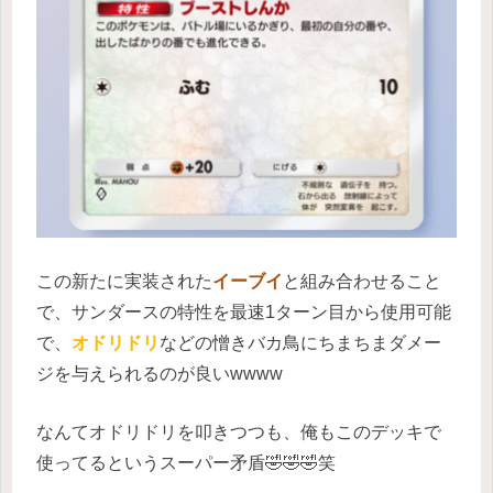
この新たに実装された
イーブイ
と組み合わせること
で、サンダースの特性を最速1ターン目から使用可能
で、
オドリドリ
などの憎きバカ鳥にちまちまダメー
ジを与えられるのが良いwwww
なんてオドリドリを叩きつつも、俺もこのデッキで
使ってるというスーパー矛盾🤣🤣🤣笑