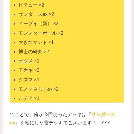
ピチュー ×2
サンダースex ×2
イーブイ（新） ×2
モンスターボール ×2
大きなマント ×1
博士の研究 ×2
ナツメ
×1
アカギ ×2
グズマ ×1
モノマネむすめ ×2
ルチア ×1
てことで、俺が今回使ったデッキは『
サンダース
ex
』を軸にした雷デッキでございます！！⚡️⚡️⚡️