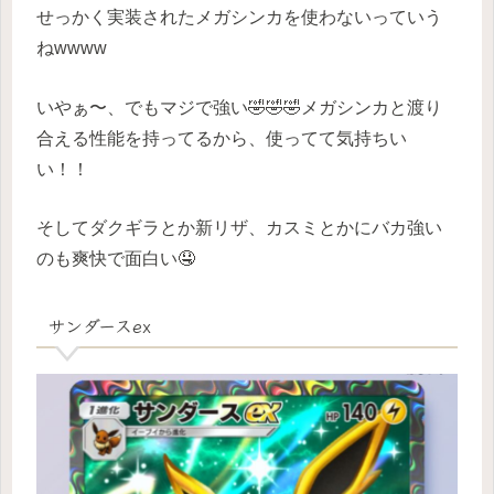
せっかく実装されたメガシンカを使わないっていう
ねwwww
いやぁ〜、でもマジで強い🤣🤣🤣メガシンカと渡り
合える性能を持ってるから、使ってて気持ちい
い！！
そしてダクギラとか新リザ、カスミとかにバカ強い
のも爽快で面白い🤤
サンダースex