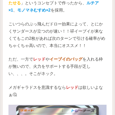
たせる
」というコンセプトで作ったから、
ルチア
×1
、
モノマネむすめ×2
を採用。
こいつらのぶっ飛んだドロー効果によって、とにか
くサンダースが立つのが速い！！🤣イーブイが来な
くてもこの2枚があれば次のターンで引ける確率がめ
ちゃくちゃ高いので、本当にオススメ！！
ただ、一方で
レッド
や
イーブイのバッグ
を入れる枠
が無いので、火力をサポートする手段が乏し
い、、、。そこがネック。
メガギャラドスを意識するなら
レッド
は欲しいよな
ぁ🤔