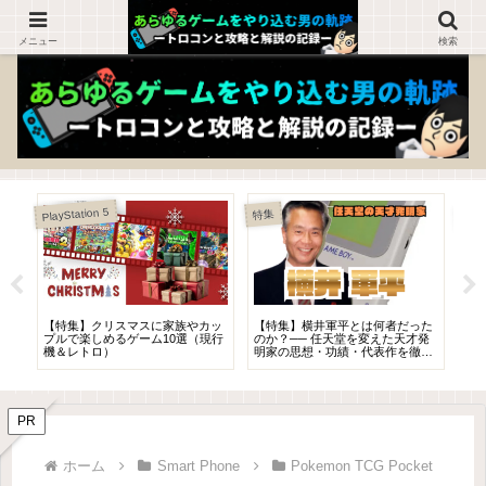
ゲームを知らない人でも楽しめるブログ！
メニュー
検索
PlayStation 5
特集
A
【特集】クリスマスに家族やカッ
【特集】横井軍平とは何者だった
【
ト
プルで楽しめるゲーム10選（現行
のか？── 任天堂を変えた天才発
が生
機＆レトロ）
明家の思想・功績・代表作を徹底
ム
解説
PR
ホーム
Smart Phone
Pokemon TCG Pocket