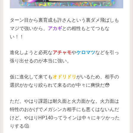
ターン目から裏育成も許さんという裏ダメ飛ばしも
マジで強いから、
アカギ
との相性もとてつもな
い！！
進化しようと必死な
アチャモ
や
ケロマツ
などを引っ
張り出せるのが本当に強い。
仮に進化して来ても
オドリドリ
がいるため、相手の
選択がかなり絞られて来るのが中々に爽快だ😳
ただ、やはり課題は耐久面と火力面かな。火力面は
特性のおかげでメガシンカ相手にも悪くはないんだ
けど、やはりHP140ってラインは中々にキツかった
りする🤔