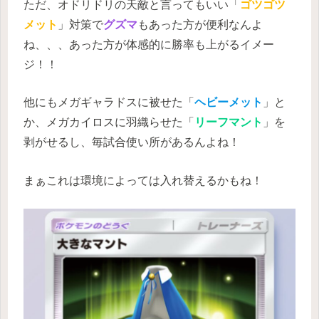
ただ、オドリドリの天敵と言ってもいい「
ゴツゴツ
メット
」対策で
グズマ
もあった方が便利なんよ
ね、、、あった方が体感的に勝率も上がるイメー
ジ！！
他にもメガギャラドスに被せた「
ヘビーメット
」と
か、メガカイロスに羽織らせた「
リーフマント
」を
剥がせるし、毎試合使い所があるんよね！
まぁこれは環境によっては入れ替えるかもね！