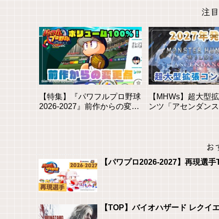
注目
【特集】『パワフルプロ野球
【MHWs】超大型
2026-2027』前作からの変更
ンツ「アセンダンス
点と新モードを徹底解説！初
2027年に登場！全
心者も安心の進化とは？
素を徹底解説
お
【パワプロ2026-2027】再現選手
【TOP】バイオハザード レクイ