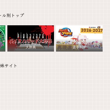
トル別トップ
バイオハザードシリーズ｜
パワプロ2026-2027｜再現
大辞典
選手TOP
妹サイト