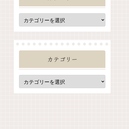
ンスター
【ポケモン風波】現時点で判
カテゴリー
定！登場
明している登場ポケモン一覧
明してい