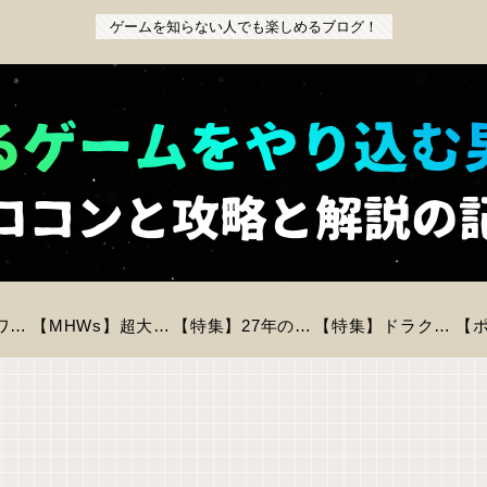
ゲームを知らない人でも楽しめるブログ！
【特集】『パワフルプロ野球2026-2027』前作からの変更点と新モードを徹底解説！初心者も安心の進化とは？
【MHWs】超大型拡張コンテンツ「アセンダンス」が2027年に登場！全貌と新要素を徹底解説
【特集】27年の時を経てリメイク「バイオハザードREベロニカ」が登場！気になる情報をピックアップ！
【特集】ドラクエモンスターズ4が今冬に発売決定！登場モンスター数は？判明している情報まとめ