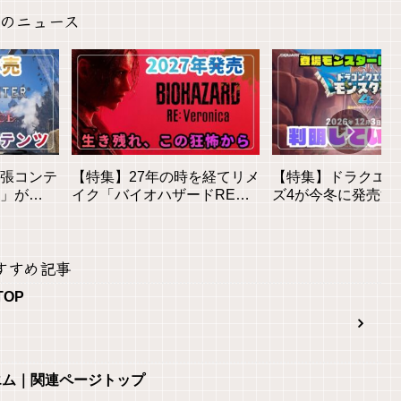
のニュース
拡張コンテ
【特集】27年の時を経てリメ
【特集】ドラクエモ
」が
イク「バイオハザードREベ
ズ4が今冬に発売決
貌と新要
ロニカ」が登場！気になる情
モンスター数は？判
報をピックアップ！
る情報まとめ
すすめ記事
TOP
エム｜関連ページトップ