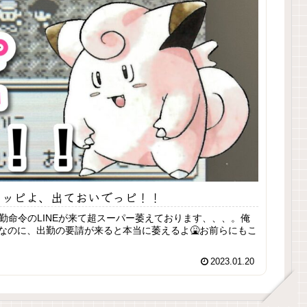
のピッピよ、出ておいでっピ！！
勤命令のLINEが来て超スーパー萎えております、、、。俺
なのに、出勤の要請が来ると本当に萎えるよ🤮お前らにもこ
2023.01.20