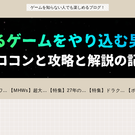
ゲームを知らない人でも楽しめるブログ！
【特集】『パワフルプロ野球2026-2027』前作からの変更点と新モードを徹底解説！初心者も安心の進化とは？
【MHWs】超大型拡張コンテンツ「アセンダンス」が2027年に登場！全貌と新要素を徹底解説
【特集】27年の時を経てリメイク「バイオハザードREベロニカ」が登場！気になる情報をピックアップ！
【特集】ドラクエモンスターズ4が今冬に発売決定！登場モンスター数は？判明している情報まとめ