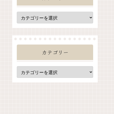
ンスター
【ポケモン風波】現時点で判
カテゴリー
定！登場
明している登場ポケモン一覧
明してい