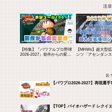
注目
【特集】『パワフルプロ野球
【MHWs】超大型
2026-2027』前作からの変更
ンツ「アセンダンス
点と新モードを徹底解説！初
2027年に登場！全
心者も安心の進化とは？
素を徹底解説
お
【パワプロ2026-2027】再現選手
【TOP】バイオハザード レクイ