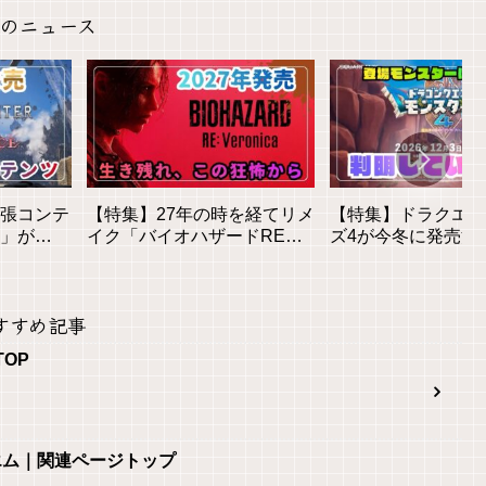
のニュース
拡張コンテ
【特集】27年の時を経てリメ
【特集】ドラクエモ
」が
イク「バイオハザードREベ
ズ4が今冬に発売決
貌と新要
ロニカ」が登場！気になる情
モンスター数は？判
報をピックアップ！
る情報まとめ
すすめ記事
TOP
エム｜関連ページトップ