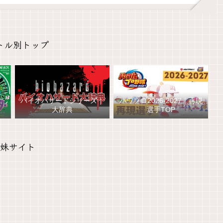
トル別トップ
バイオハザードシリーズ｜
パワプロ2026-2027｜再現
大辞典
選手TOP
妹サイト