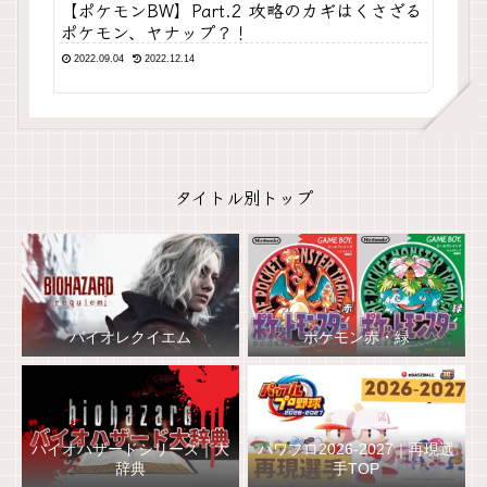
【ポケモンBW】Part.2 攻略のカギはくさざる
ポケモン、ヤナップ？！
2022.09.04
2022.12.14
タイトル別トップ
バイオレクイエム
ポケモン赤・緑
バイオハザードシリーズ｜大
パワプロ2026-2027｜再現選
辞典
手TOP