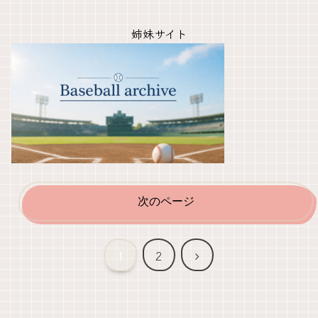
姉妹サイト
次のページ
次
1
2
へ