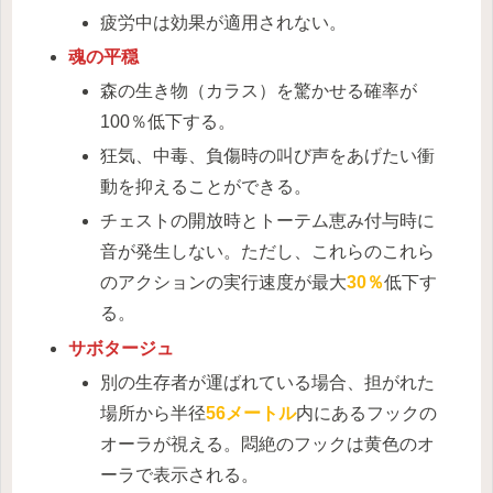
疲労中は効果が適用されない。
魂の平穏
森の生き物（カラス）を驚かせる確率が
100％低下する。
狂気、中毒、負傷時の叫び声をあげたい衝
動を抑えることができる。
チェストの開放時とトーテム恵み付与時に
音が発生しない。ただし、これらのこれら
のアクションの実行速度が最大
30％
低下す
る。
サボタージュ
別の生存者が運ばれている場合、担がれた
場所から半径
56メートル
内にあるフックの
オーラが視える。悶絶のフックは黄色のオ
ーラで表示される。