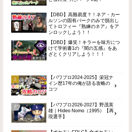
【DBD】高難易度？！ネア・カー
ルソンの固有パークのみで脱出し
てトロフィー『熟練のネア』をア
ンロックしよう！！
【DBD】爆笑！キラーを味方につ
けて学術書1の『闇の五感』をあ
ざとくクリアしよう！！！
【パワプロ2024-2025】栄冠ナ
イン歴17年の俺が語る攻略の
コツ
【パワプロ2026-2027】野茂英
雄｜Hideo Nomo（1995）【再
現選手】