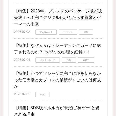
【特集】2028年、プレステのパッケージ版が販
売終了へ！完全デジタル化がもたらす影響とゲ
ーマーの未来
2026.07.02
PlayStation 5
ニュース
特集
【特集】なぜ人々はトレーディングカードに魅
了されるのか？その3つの心理を紐解く！
2026.07.04
ポケモンカード
特集
遊戯王
【特集】かつてソシャゲに完全に舵を切らなか
った任天堂とカプコンの業績がすごいのは何故
か
2026.07.01
特集
【特集】3DS版イルルカが未だに”神ゲー”と愛
される理由