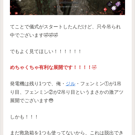
てことで儀式がスタートしたんだけど、只今吊られ
中でございます🤣🤣🤣
でもよく見てほしい！！！！！！
めちゃくちゃ有利な展開です！！！！
🤣
発電機は残り1つで、俺・
ジル
・フェンミン①が1吊
り目、フェンミン②が2吊り目というまさかの激アツ
展開でございます😳
しかも！！！
まだ救急箱を1つも使ってないから、これは脱出でき