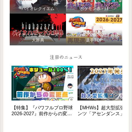
バイオレクイエム
ポケモン赤・緑
バイオハザードシリーズ｜
パワプロ2026-2027｜再現
大辞典
選手TOP
注目のニュース
【特集】『パワフルプロ野球
【MHWs】超大型拡張コ
2026-2027』前作からの変更
ンツ「アセンダンス」が
点と新モードを徹底解説！初
2027年に登場！全貌と新
心者も安心の進化とは？
素を徹底解説