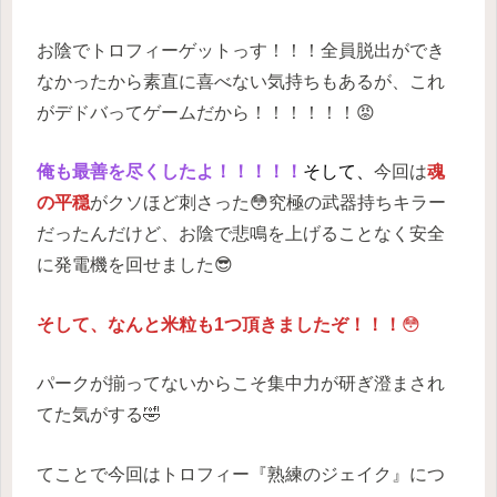
お陰でトロフィーゲットっす！！！全員脱出ができ
なかったから素直に喜べない気持ちもあるが、これ
がデドバってゲームだから！！！！！！😡
俺も最善を尽くしたよ！！！！！
そして、
今回は
魂
の平穏
がクソほど刺さった😳究極の武器持ちキラー
だったんだけど、お陰で悲鳴を上げることなく安全
に発電機を回せました😎
そして、なんと米粒も1つ頂きましたぞ！！！
😳
パークが揃ってないからこそ集中力が研ぎ澄まされ
てた気がする🤣
てことで今回はトロフィー『熟練のジェイク』につ