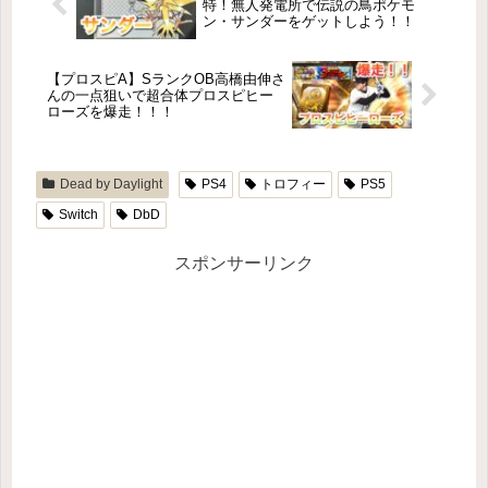
特！無人発電所で伝説の鳥ポケモ
ン・サンダーをゲットしよう！！
【プロスピA】SランクOB高橋由伸さ
んの一点狙いで超合体プロスピヒー
ローズを爆走！！！
Dead by Daylight
PS4
トロフィー
PS5
Switch
DbD
スポンサーリンク