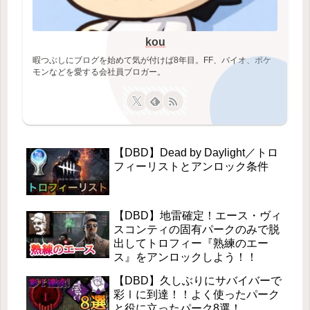
kou
暇つぶしにブログを始めて気が付けば8年目。FF、バイオ、ポケ
モンなどを愛する会社員ブロガー。
【DBD】Dead by Daylight／トロ
フィーリストとアンロック条件
【DBD】地雷確定！エース・ヴィ
スコンティの固有パークのみで脱
出してトロフィー『熟練のエー
ス』をアンロックしよう！！
【DBD】久しぶりにサバイバーで
彩Ⅰに到達！！よく使ったパーク
と役に立ったパーク8選！