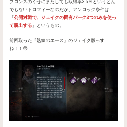
ブロンズのくせにまたしても取得率2.5％というとん
でもないトロフィーなのだが、アンロック条件は
『
公開対戦で、ジェイクの固有パーク3つのみを使っ
て脱出する
』というもの。
前回取った『熟練のエース』のジェイク版っす
ね！！😳