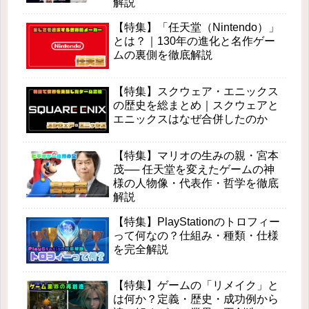
解説
【特集】「任天堂（Nintendo）」
とは？｜130年の進化と名作ゲー
ムの裏側を徹底解説
【特集】スクウェア・エニックス
の歴史を総まとめ｜スクウェアと
エニックスはなぜ合併したのか
【特集】マリオの生みの親・宮本
茂── 任天堂を変えたゲームの神
様の人物像・代表作・哲学を徹底
解説
【特集】PlayStationのトロフィー
って何なの？仕組み・種類・仕様
を完全解説
【特集】ゲームの「リメイク」と
は何か？定義・歴史・成功例から