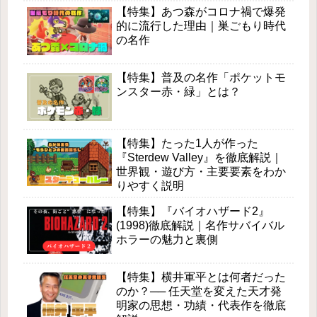
【特集】あつ森がコロナ禍で爆発
的に流行した理由｜巣ごもり時代
の名作
【特集】普及の名作「ポケットモ
ンスター赤・緑」とは？
【特集】たった1人が作った
『Sterdew Valley』を徹底解説｜
世界観・遊び方・主要要素をわか
りやすく説明
【特集】『バイオハザード2』
(1998)徹底解説｜名作サバイバル
ホラーの魅力と裏側
【特集】横井軍平とは何者だった
のか？── 任天堂を変えた天才発
明家の思想・功績・代表作を徹底