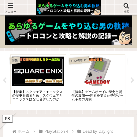
ゲームを知らない人でも楽しめるブログ！
メニュー
検索
GAMEBOY
特集
本
【特集】スクウェア・エニックス
【特集】ゲームボーイの歴史と誕
【
神
の歴史を総まとめ｜スクウェアと
生の裏側──世界を変えた携帯ゲー
ズ開
底
エニックスはなぜ合併したのか
ム革命の真実
っ
PR
ホーム
PlayStation 4
Dead by Daylight