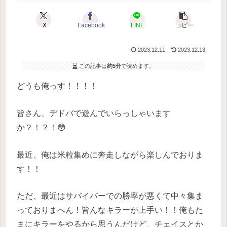
X
Facebook
LINE
コピー
2023.12.11
2023.12.13
この記事は
約5分
で読めます。
どうも俺っす！！！！
皆さん、デドバで遊んでいらっしゃいます
か？！？！😳
最近、俺は米粒集めに奔走しながら楽しんでおりま
す！！
ただ、最近はサバイバーでの勝率が悪くて中々集ま
っておりまへん！皆んなキラーが上手い！！俺もた
まにキラーをやるから思うんだけど、チェイスとか