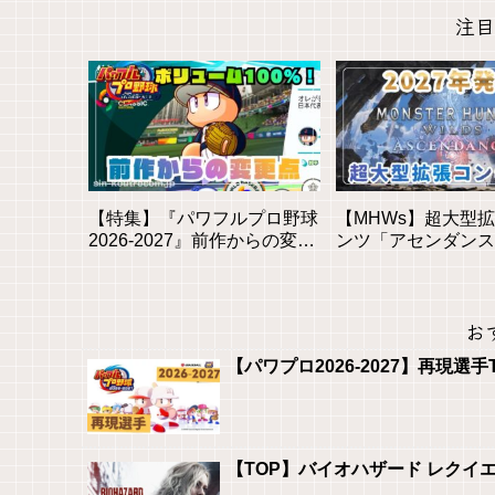
注目
【特集】『パワフルプロ野球
【MHWs】超大型
2026-2027』前作からの変更
ンツ「アセンダンス
点と新モードを徹底解説！初
2027年に登場！全
心者も安心の進化とは？
素を徹底解説
お
【パワプロ2026-2027】再現選手
【TOP】バイオハザード レクイ