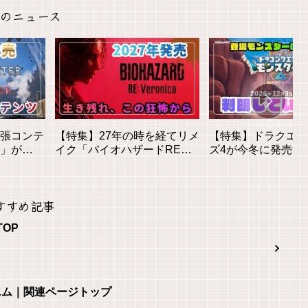
のニュース
拡張コンテ
【特集】27年の時を経てリメ
【特集】ドラクエモ
」が
イク「バイオハザードREベ
ズ4が今冬に発売決
貌と新要
ロニカ」が登場！気になる情
モンスター数は？判
報をピックアップ！
る情報まとめ
すすめ記事
TOP
エム｜関連ページトップ