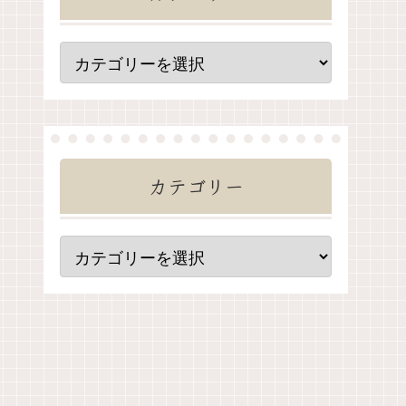
ンスター
【ポケモン風波】現時点で判
カテゴリー
定！登場
明している登場ポケモン一覧
明してい