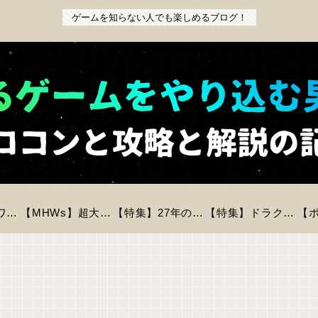
ゲームを知らない人でも楽しめるブログ！
【特集】『パワフルプロ野球2026-2027』前作からの変更点と新モードを徹底解説！初心者も安心の進化とは？
【MHWs】超大型拡張コンテンツ「アセンダンス」が2027年に登場！全貌と新要素を徹底解説
【特集】27年の時を経てリメイク「バイオハザードREベロニカ」が登場！気になる情報をピックアップ！
【特集】ドラクエモンスターズ4が今冬に発売決定！登場モンスター数は？判明している情報まとめ