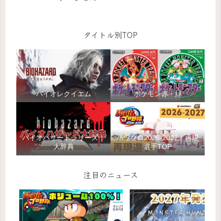
タイトル別TOP
バイオレクイエム
ポケモン赤・緑
バイオハザードシリーズ｜
パワプロ2026-2027｜再現
大辞典
選手TOP
注目のニュース