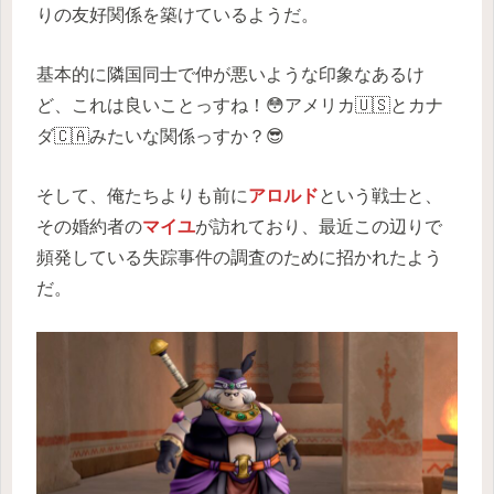
りの友好関係を築けているようだ。
基本的に隣国同士で仲が悪いような印象なあるけ
ど、これは良いことっすね！😳アメリカ🇺🇸とカナ
ダ🇨🇦みたいな関係っすか？😎
そして、俺たちよりも前に
アロルド
という戦士と、
その婚約者の
マイユ
が訪れており、最近この辺りで
頻発している失踪事件の調査のために招かれたよう
だ。