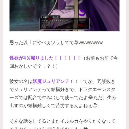
思った以上にやべぇツラしてて草wwwwwww
性欲が4％減りました！！！！！！
（お前もお前で今
回おかしいぞ？！？！）
彼女の名は
妖魔ジュリアンテ
！！！てか、冗談抜き
でジュリアンテって結構好きで、ドラクエモンスタ
ーズでは配合で生み出して使ってたよ😂ただ、生み
出すのが結構難しくて苦労するんよねぇ🤔
そんな話をしてるとまたイルルカをやりたくなって