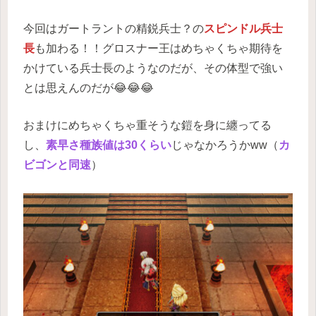
今回はガートラントの精鋭兵士？の
スピンドル兵士
長
も加わる！！グロスナー王はめちゃくちゃ期待を
かけている兵士長のようなのだが、その体型で強い
とは思えんのだが😂😂😂
おまけにめちゃくちゃ重そうな鎧を身に纏ってる
し、
素早さ種族値は30くらい
じゃなかろうかww（
カ
ビゴンと同速
）