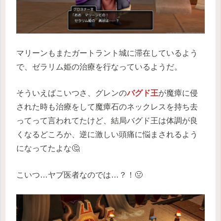
マリーンもまたガートラント城に滞在しているよう
で、ゼラリム姫の治療を行なっているようだ。
そういえばこいつさ、グレンの
バグド王
が魔瘴に侵
された時も治療をして魔瘴石のネックレスを持ち去
ってって言われてたけど、結局バグド王は体調が良
くなるどころか、逆に激しい頭痛に悩まされるよう
になってたよな🤔
こいつ…ヤブ医者なのでは…？！🤢