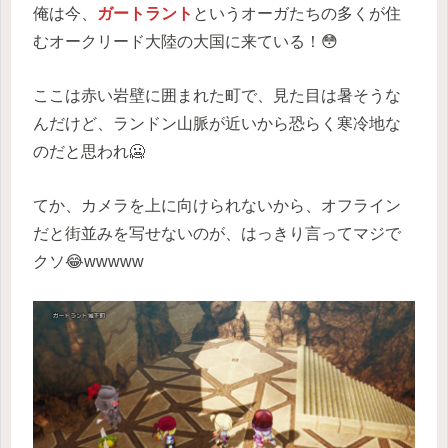
俺は今、
ガートラント
というオーガたちの多くが住
むオークリード大陸の大国に来ている！😳
ここは赤い岩壁に囲まれた町で、見た目は暑そうな
んだけど、ランドン山脈が近いから恐らく寒冷地な
のだと思われ🥶
てか、カメラを上に向けられないから、オフライン
だと街並みを写せないのが、はっきり言ってマジで
クソ😂wwwww