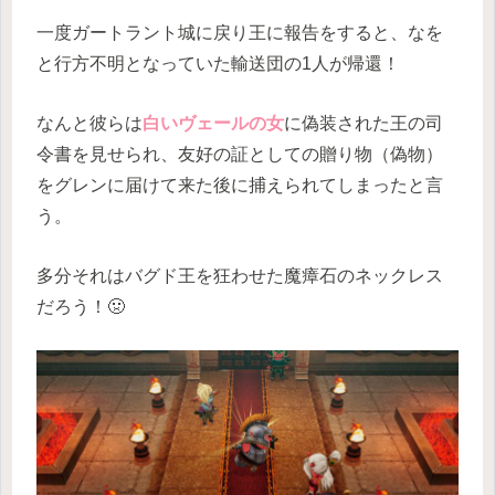
一度ガートラント城に戻り王に報告をすると、なを
と行方不明となっていた輸送団の1人が帰還！
なんと彼らは
白いヴェールの女
に偽装された王の司
令書を見せられ、友好の証としての贈り物（偽物）
をグレンに届けて来た後に捕えられてしまったと言
う。
多分それはバグド王を狂わせた魔瘴石のネックレス
だろう！🤢