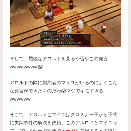
そして、屈強なアロルドを見るや否やこの発言
wwwwwwww😱
アロルドの隣に婚約者のマイユがいるのによくこん
な発言ができたものだわ😱マジでキモすぎる
wwwwww
そこで、アロルドとマイユはグロスナー王から正式
に失踪事件の解決を依頼。このアルロドとマイユっ
て、プレイヤーの種族で
オーガ
を選択すると序盤に