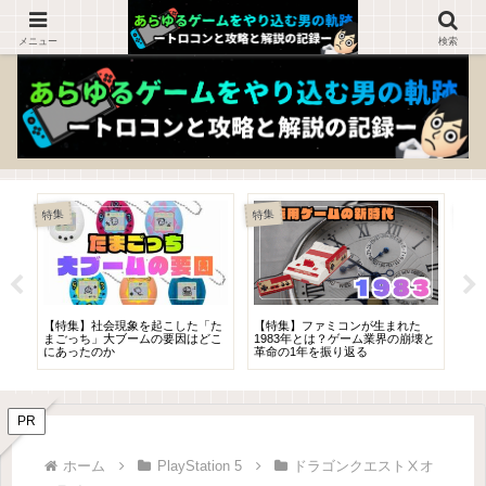
ゲームを知らない人でも楽しめるブログ！
メニュー
検索
Play
特集
特集
変
【特集】社会現象を起こした「た
【特集】ファミコンが生まれた
【
特
まごっち」大ブームの要因はどこ
1983年とは？ゲーム業界の崩壊と
ろ！
的
にあったのか
革命の1年を振り返る
こ
PR
ホーム
PlayStation 5
ドラゴンクエストⅩオ