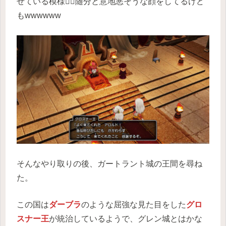
せている模様🧑‍⚕️随分と意地悪そうな顔をしてるけど
もwwwwww
そんなやり取りの後、ガートラント城の王間を尋ね
た。
この国は
ダーブラ
のような屈強な見た目をした
グロ
スナー王
が統治しているようで、グレン城とはかな