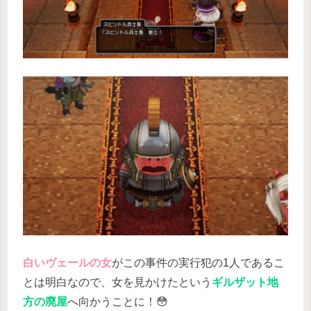
白いヴェールの女
がこの事件の実行犯の1人であるこ
とは明白なので、女を見かけたという
ギルザット地
方の廃屋
へ向かうことに！😳