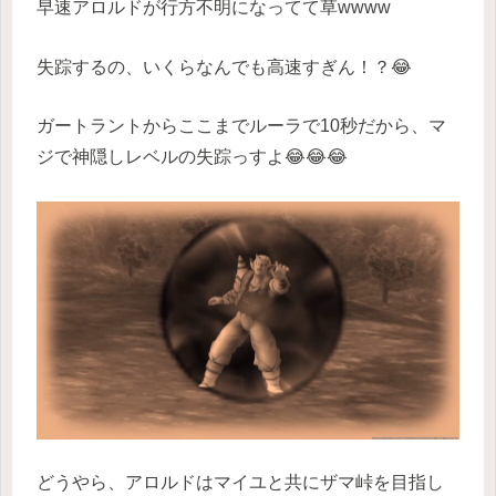
早速アロルドが行方不明になってて草wwww
失踪するの、いくらなんでも高速すぎん！？😂
ガートラントからここまでルーラで10秒だから、マ
ジで神隠しレベルの失踪っすよ😂😂😂
どうやら、アロルドはマイユと共にザマ峠を目指し