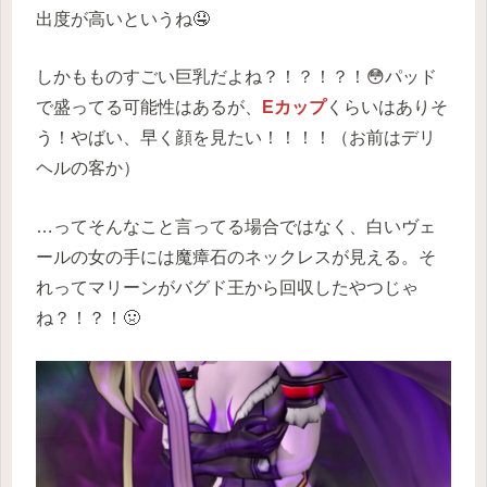
出度が高いというね🤤
しかもものすごい巨乳だよね？！？！？！😳パッド
で盛ってる可能性はあるが、
Eカップ
くらいはありそ
う！やばい、早く顔を見たい！！！！（お前はデリ
ヘルの客か）
…ってそんなこと言ってる場合ではなく、白いヴェ
ールの女の手には魔瘴石のネックレスが見える。そ
れってマリーンがバグド王から回収したやつじゃ
ね？！？！🤢