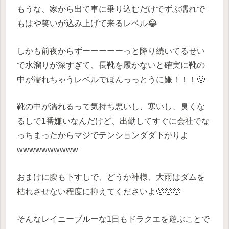
もうな、家から出て車に乗り込むだけでずぶ濡れで
もはや笑いが込み上げて来るレベル😂
しかも前夜からずーーーーーっと降り続いてるせい
で水溜りが深すぎて、長靴を履かないと確実に靴の
中が濡れちゃうレベルでほんっっとうに嫌！！！🤢
靴の中が濡れるって気持ち悪いし、寒いし、臭くな
るしで1番嫌いなんだけど、出勤してすぐに会社でな
っちまったからマジでテンションダダ下がりよ
wwwwwwwwww
おまけに腹も下すしで、どうか神様、大雨はダムを
枯れさせない程度に抑えてくださいよ🥺🥺🥺
そんなレイニーブルーな1日もドラクエを遊ぶことで