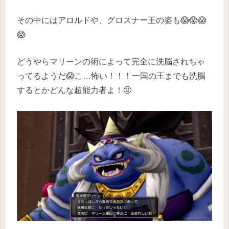
その中にはアロルドや、グロスナー王の姿も😱😱😱
😱
どうやらマリーンの術によって完全に洗脳されちゃ
ってるようだ😱こ…怖い！！！一国の王までも洗脳
するとかどんな超能力者よ！🤢