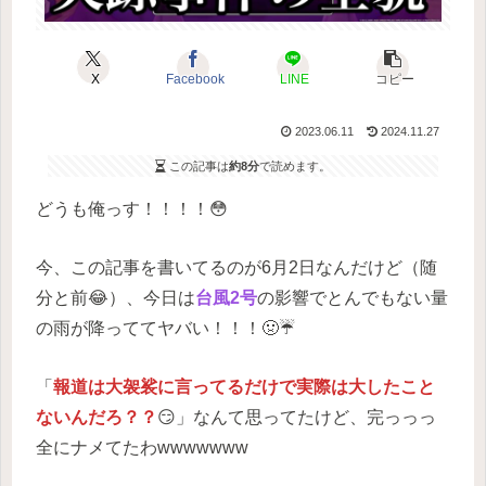
X
Facebook
LINE
コピー
2023.06.11
2024.11.27
この記事は
約8分
で読めます。
どうも俺っす！！！！😳
今、この記事を書いてるのが6月2日なんだけど（随
分と前😂）、今日は
台風2号
の影響でとんでもない量
の雨が降っててヤバい！！！🤢☔️
「
報道は大袈裟に言ってるだけで実際は大したこと
ないんだろ？？
😏」なんて思ってたけど、完っっっ
全にナメてたわwwwwwww