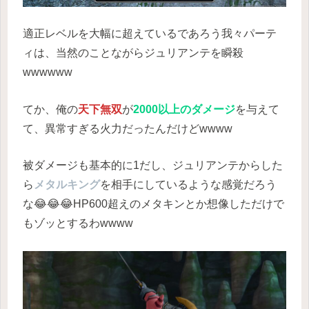
適正レベルを大幅に超えているであろう我々パーテ
ィは、当然のことながらジュリアンテを瞬殺
wwwwww
てか、俺の
天下無双
が
2000以上のダメージ
を与えて
て、異常すぎる火力だったんだけどwwww
被ダメージも基本的に1だし、ジュリアンテからした
ら
メタルキング
を相手にしているような感覚だろう
な😂😂😂HP600超えのメタキンとか想像しただけで
もゾッとするわwwww