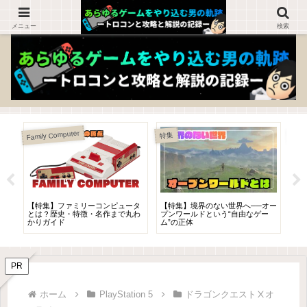
ゲームを知らない人でも楽しめるブログ！
メニュー
検索
ニュース
特集
特集
オー
【特集】ゴーストライター事件で
【特集】ファミコンが生まれた
【
ー
世間を騒がせた佐村河内守氏は
1983年とは？ゲーム業界の崩壊と
ー
『鬼武者』『バイオハザード』の
革命の1年を振り返る
徴
音楽を担当していた！
PR
ホーム
PlayStation 5
ドラゴンクエストⅩオ