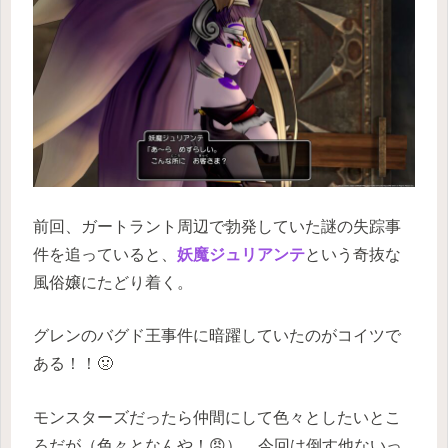
前回、ガートラント周辺で勃発していた謎の失踪事
件を追っていると、
妖魔ジュリアンテ
という奇抜な
風俗嬢にたどり着く。
グレンのバグド王事件に暗躍していたのがコイツで
ある！！🤢
モンスターズだったら仲間にして色々としたいとこ
ろだが（色々となんや！😡）、今回は倒す他ないっ