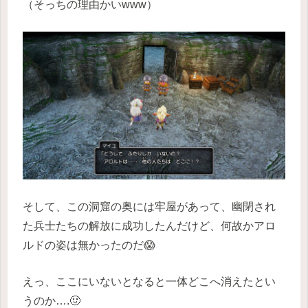
（そっちの理由かいwww）
そして、この洞窟の奥には牢屋があって、幽閉され
た兵士たちの解放に成功したんだけど、何故かアロ
ルドの姿は無かったのだ😱
えっ、ここにいないとなると一体どこへ消えたとい
うのか….🤢