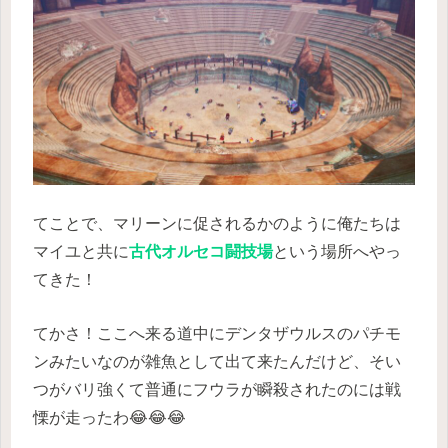
てことで、マリーンに促されるかのように俺たちは
マイユと共に
古代オルセコ闘技場
という場所へやっ
てきた！
てかさ！ここへ来る道中にデンタザウルスのパチモ
ンみたいなのが雑魚として出て来たんだけど、そい
つがバリ強くて普通にフウラが瞬殺されたのには戦
慄が走ったわ😂😂😂