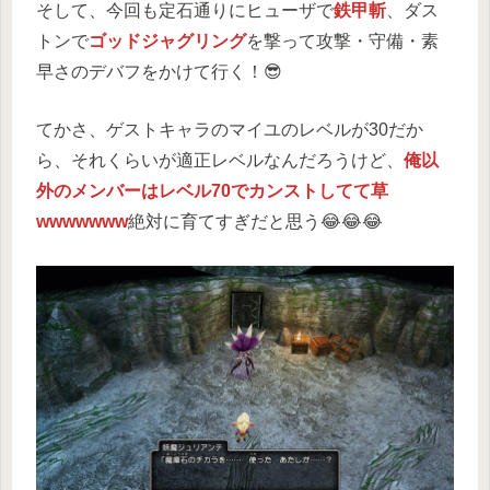
そして、今回も定石通りにヒューザで
鉄甲斬
、ダス
トンで
ゴッドジャグリング
を撃って攻撃・守備・素
早さのデバフをかけて行く！😎
てかさ、ゲストキャラのマイユのレベルが30だか
ら、それくらいが適正レベルなんだろうけど、
俺以
外のメンバーはレベル70でカンストしてて草
wwwwwww
絶対に育てすぎだと思う😂😂😂