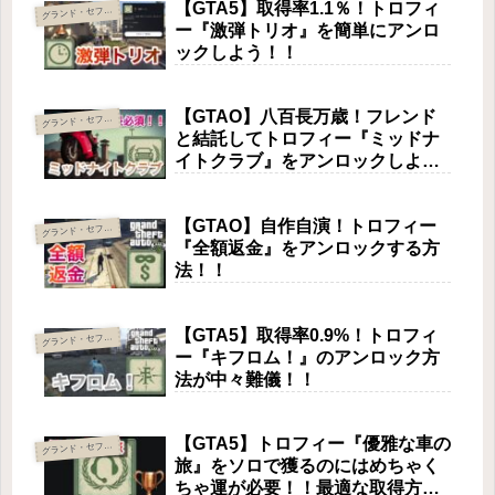
【GTA5】取得率1.1％！トロフィ
ランド・セフト・オートⅤ
グ
ー『激弾トリオ』を簡単にアンロ
ックしよう！！
【GTAO】八百長万歳！フレンド
ランド・セフト・オートⅤ
グ
と結託してトロフィー『ミッドナ
イトクラブ』をアンロックしよ
う！
【GTAO】自作自演！トロフィー
ランド・セフト・オートⅤ
グ
『全額返金』をアンロックする方
法！！
【GTA5】取得率0.9%！トロフィ
ランド・セフト・オートⅤ
グ
ー『キフロム！』のアンロック方
法が中々難儀！！
【GTA5】トロフィー『優雅な車の
ランド・セフト・オートⅤ
グ
旅』をソロで獲るのにはめちゃく
ちゃ運が必要！！最適な取得方法