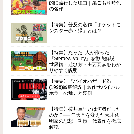
的に流行した理由｜巣ごもり時代
の名作
【特集】普及の名作「ポケットモ
ンスター赤・緑」とは？
【特集】たった1人が作った
『Sterdew Valley』を徹底解説｜
世界観・遊び方・主要要素をわか
りやすく説明
【特集】『バイオハザード2』
(1998)徹底解説｜名作サバイバル
ホラーの魅力と裏側
【特集】横井軍平とは何者だった
のか？── 任天堂を変えた天才発
明家の思想・功績・代表作を徹底
解説