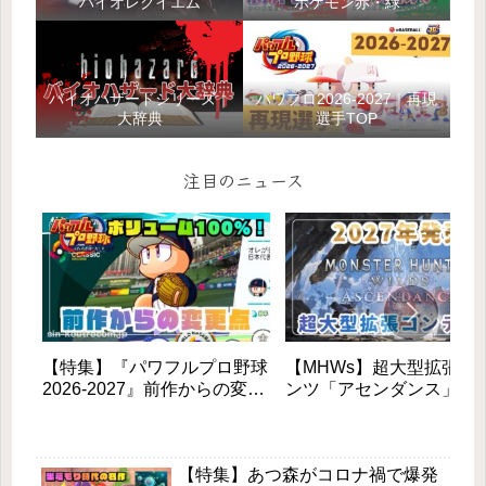
バイオレクイエム
ポケモン赤・緑
バイオハザードシリーズ｜
パワプロ2026-2027｜再現
大辞典
選手TOP
注目のニュース
【特集】『パワフルプロ野球
【MHWs】超大型拡張コ
2026-2027』前作からの変更
ンツ「アセンダンス」が
点と新モードを徹底解説！初
2027年に登場！全貌と新
心者も安心の進化とは？
素を徹底解説
【特集】あつ森がコロナ禍で爆発