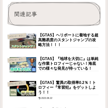
関連記事
【GTA5】ヘリポートに着地する超
ランド・セフト・オートⅤ
グ
高難易度のスタントジャンプの攻
略方法！！！
【GTA5】『地球を大切に』は単純
ランド・セフト・オートⅤ
グ
な作業トロフィーじゃない！海底
での様々な発見が待っている！
【GTA5】驚異の取得率0.2％！ト
ランド・セフト・オートⅤ
グ
ロフィー『常習犯』をゲットしよ
う！！
2023.08.22