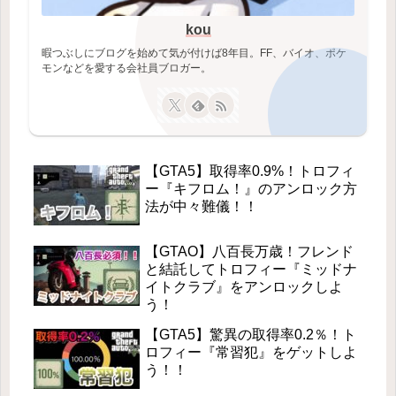
kou
暇つぶしにブログを始めて気が付けば8年目。FF、バイオ、ポケ
モンなどを愛する会社員ブロガー。
【GTA5】取得率0.9%！トロフィ
ー『キフロム！』のアンロック方
法が中々難儀！！
【GTAO】八百長万歳！フレンド
と結託してトロフィー『ミッドナ
イトクラブ』をアンロックしよ
う！
【GTA5】驚異の取得率0.2％！ト
ロフィー『常習犯』をゲットしよ
う！！