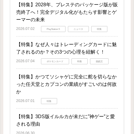
【特集】2028年、プレステのパッケージ版が販
売終了へ！完全デジタル化がもたらす影響とゲ
ーマーの未来
2026.07.02
PlayStation 5
ニュース
特集
【特集】なぜ人々はトレーディングカードに魅
了されるのか？その3つの心理を紐解く！
2026.07.04
ポケモンカード
特集
遊戯王
【特集】かつてソシャゲに完全に舵を切らなか
った任天堂とカプコンの業績がすごいのは何故
か
2026.07.01
特集
【特集】3DS版イルルカが未だに”神ゲー”と愛
される理由
2026.06.30