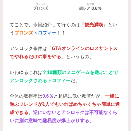
てことで、今回紹介して行くのは『
観光満喫
』とい
う
ブロンズ
トロフィー
！！
アンロック条件は「
GTAオンラインのロスサントス
でやれるだけの事をやる
」というもの。
いわゆるこれは
全10種類のミニゲームを遊ぶことで
アンロックされるトロフィー
だ。
全体の取得率は
0.6％
と超絶に低い数値だが、
一緒に
遊ぶフレンドが1人でもいればめちゃくちゃ簡単に達
成できる
。
逆にいないとアンロックは不可能なくら
いに別の意味で難易度が爆上がりする
。