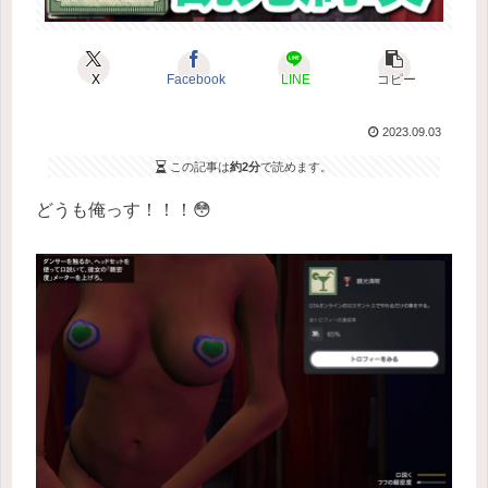
X
Facebook
LINE
コピー
2023.09.03
この記事は
約2分
で読めます。
どうも俺っす！！！😳