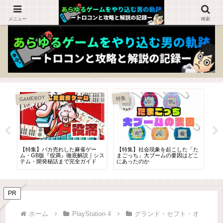
ゲームを知らない人でも楽しめるブログ！
メニュー
検索
GAMEBOY
特集
特集
に
【特集】バカ売れした麻雀ゲー
【特集】社会現象を起こした「た
【
コ
ム・GB版『役満』徹底解説｜シス
まごっち」大ブームの要因はどこ
系
テム・開発秘話まで完全ガイド
にあったのか
PR
ホーム
PlayStation 4
グランド・セフト・オ