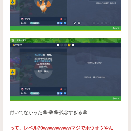
付いてなかった😂😂😂残念すぎる😅
って、レベル70wwwwwwwwマジでホウオウやん