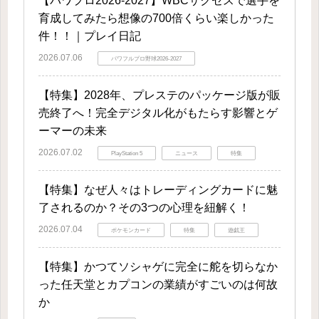
【パワプロ2026-2027】WBCサクセスで選手を
育成してみたら想像の700倍くらい楽しかった
件！！｜プレイ日記
2026.07.06
パワフルプロ野球2026-2027
【特集】2028年、プレステのパッケージ版が販
売終了へ！完全デジタル化がもたらす影響とゲ
ーマーの未来
2026.07.02
PlayStation 5
ニュース
特集
【特集】なぜ人々はトレーディングカードに魅
了されるのか？その3つの心理を紐解く！
2026.07.04
ポケモンカード
特集
遊戯王
【特集】かつてソシャゲに完全に舵を切らなか
った任天堂とカプコンの業績がすごいのは何故
か