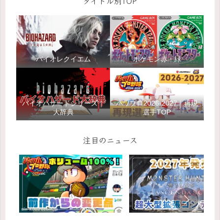
タイトル別TOP
バイオレクイエム
ポケモン赤・緑
バイオハザードシリーズ｜
パワプロ2026-2027｜再現
大辞典
選手TOP
注目のニュース