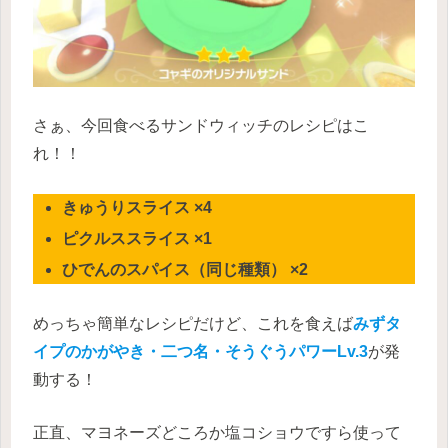
さぁ、今回食べるサンドウィッチのレシピはこ
れ！！
きゅうりスライス ×4
ピクルススライス ×1
ひでんのスパイス（同じ種類） ×2
めっちゃ簡単なレシピだけど、これを食えば
みずタ
イプのかがやき・二つ名・そうぐうパワーLv.3
が発
動する！
正直、マヨネーズどころか塩コショウですら使って