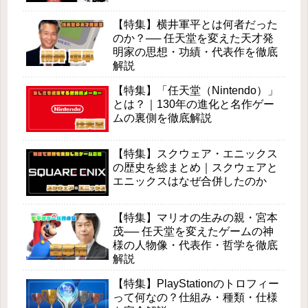
【特集】横井軍平とは何者だった
のか？── 任天堂を変えた天才発
明家の思想・功績・代表作を徹底
解説
【特集】「任天堂（Nintendo）」
とは？｜130年の進化と名作ゲー
ムの裏側を徹底解説
【特集】スクウェア・エニックス
の歴史を総まとめ｜スクウェアと
エニックスはなぜ合併したのか
【特集】マリオの生みの親・宮本
茂── 任天堂を変えたゲームの神
様の人物像・代表作・哲学を徹底
解説
【特集】PlayStationのトロフィー
って何なの？仕組み・種類・仕様