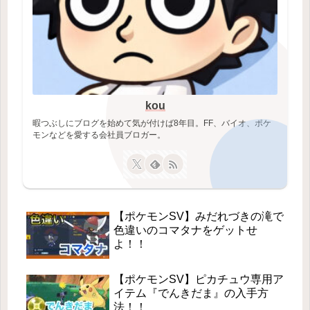
kou
暇つぶしにブログを始めて気が付けば8年目。FF、バイオ、ポケ
モンなどを愛する会社員ブロガー。
【ポケモンSV】みだれづきの滝で
色違いのコマタナをゲットせ
よ！！
【ポケモンSV】ピカチュウ専用ア
イテム『でんきだま』の入手方
法！！