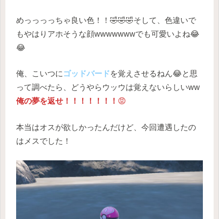
めっっっっちゃ良い色！！🤣🤣🤣そして、色違いで
もやはりアホそうな顔wwwwwwwでも可愛いよね😂
😂
俺、こいつに
ゴッドバード
を覚えさせるねん😂と思
って調べたら、どうやらウッウは覚えないらしいww
俺の夢を返せ！！！！！！！
😡
本当はオスが欲しかったんだけど、今回遭遇したの
はメスでした！