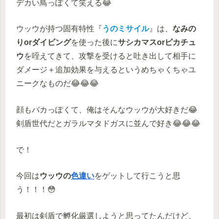
デカい鳥っぽくて笑える😂
ウッウが持つ固有特性『
うのミサイル
』は、
なみの
りorダイビング
を使った後に
サシカマスorピカチュ
ウ
を咥えてきて、攻撃を受けると吐き出して相手に
ダメージ＋追加効果を与えるというめちゃくちゃユ
ニークなものだ😂😂😂
顔もバカっぽくて、俺はそんなウッウが大好きだ😂
剣盾世代だとガラルマタドガスに並んで好き😂😂😂
で！
今回は
ウッウの
色違い
をゲットして行こうと思
う！！！😳
最初は剣盾で孵化厳選しようと思ってたんだけど、