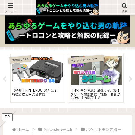
ゲームを知らない人でも楽しめるブログ！
メニュー
検索
ポ
ケットモンスター 赤・緑
Nintendo 64
特集
とゲ
【特集】NINTENDO 64とは？｜
【ポケモン赤緑】最強ライバル！
【
動
特徴と歴史を完全解説
グリーン徹底解説｜性格・名言か
違
らその後の活躍まで
そ
PR
ホーム
Nintendo Switch
ポケットモンスター