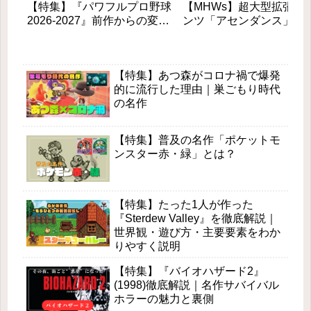
【特集】『パワフルプロ野球
【MHWs】超大型拡張コ
2026-2027』前作からの変更
ンツ「アセンダンス」が
点と新モードを徹底解説！初
2027年に登場！全貌と新
心者も安心の進化とは？
素を徹底解説
【特集】あつ森がコロナ禍で爆発
的に流行した理由｜巣ごもり時代
の名作
【特集】普及の名作「ポケットモ
ンスター赤・緑」とは？
【特集】たった1人が作った
『Sterdew Valley』を徹底解説｜
世界観・遊び方・主要要素をわか
りやすく説明
【特集】『バイオハザード2』
(1998)徹底解説｜名作サバイバル
ホラーの魅力と裏側