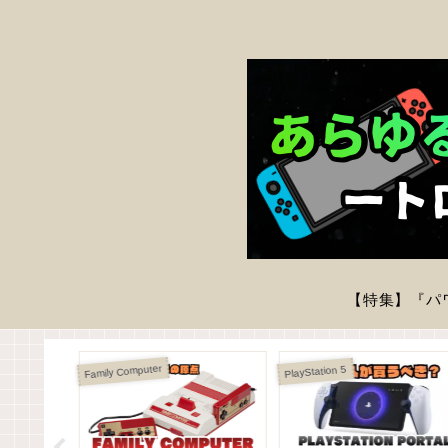
ポ
Family Computer
PlayStation 5