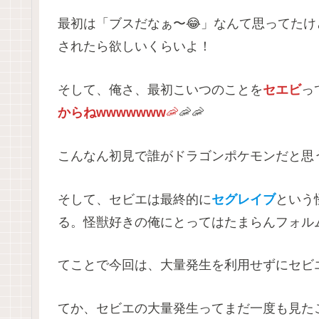
最初は「ブスだなぁ〜😂」なんて思ってたけど
されたら欲しいくらいよ！
そして、俺さ、最初こいつのことを
セエビ
っ
からねwwwwwww
🦐
🦐🦐
こんなん初見で誰がドラゴンポケモンだと思う
そして、セビエは最終的に
セグレイブ
という
る。怪獣好きの俺にとってはたまらんフォルム
てことで今回は、大量発生を利用せずにセビ
てか、セビエの大量発生ってまだ一度も見た