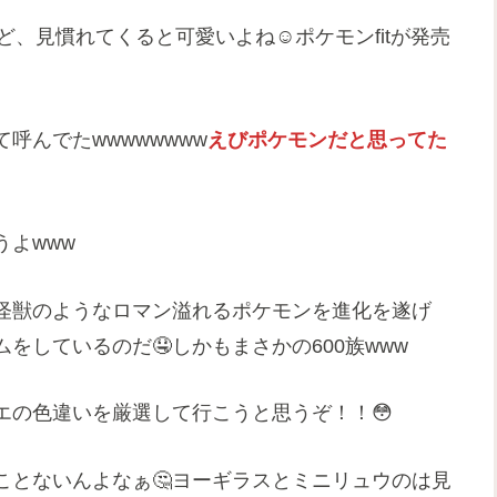
、見慣れてくると可愛いよね☺️ポケモンfitが発売
て呼んでたwwwwwwww
えびポケモンだと思ってた
よwww
怪獣のようなロマン溢れるポケモンを進化を遂げ
をしているのだ🤤しかもまさかの600族www
エの色違いを厳選して行こうと思うぞ！！😳
ことないんよなぁ🤔ヨーギラスとミニリュウのは見