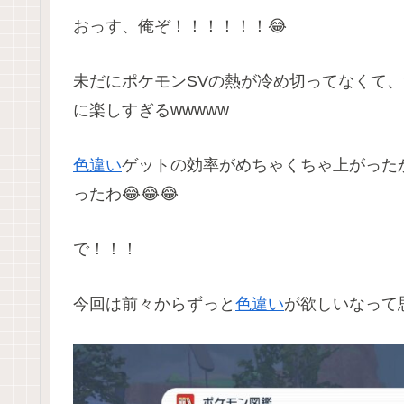
おっす、俺ぞ！！！！！！😂
未だにポケモンSVの熱が冷め切ってなくて
に楽しすぎるwwwww
色違い
ゲットの効率がめちゃくちゃ上がった
ったわ😂😂😂
で！！！
今回は前々からずっと
色違い
が欲しいなって