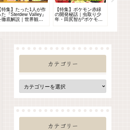
【特集】たった1人が作
【特集】ポケモン赤緑
【特集
た『Sterdew Valley』
の開発秘話｜虫取り少
家族や
を徹底解説｜世界観・
年・田尻智が“ポケモ
めるゲー
遊び方・主要要素をわ
ン”に辿り着くまでの6年
機＆レ
かりやすく説明
間の物語
カテゴリー
カテゴリー