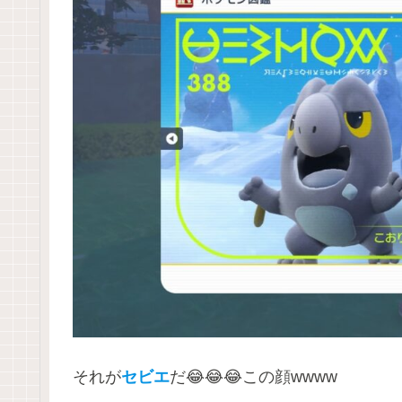
それが
セビエ
だ😂😂😂この顔wwww