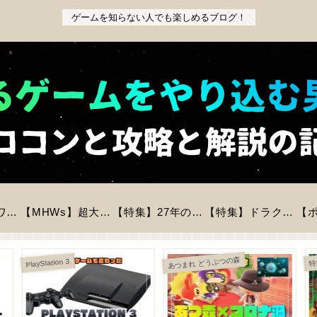
ゲームを知らない人でも楽しめるブログ！
【特集】『パワフルプロ野球2026-2027』前作からの変更点と新モードを徹底解説！初心者も安心の進化とは？
【MHWs】超大型拡張コンテンツ「アセンダンス」が2027年に登場！全貌と新要素を徹底解説
【特集】27年の時を経てリメイク「バイオハザードREベロニカ」が登場！気になる情報をピックアップ！
【特集】ドラクエモンスターズ4が今冬に発売決定！登場モンスター数は？判明している情報まとめ
あつまれ どうぶつの森
PlayStation 3
特