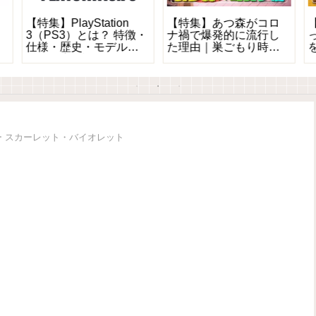
【特集】PlayStation
【特集】あつ森がコロ
3（PS3）とは？ 特徴・
ナ禍で爆発的に流行し
っ
仕様・歴史・モデル比
た理由｜巣ごもり時代
較を徹底解説
の名作
 スカーレット・バイオレット