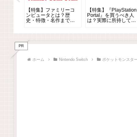
名作
【特集】ファミリーコ
【特集】『PlayStation
スター
ンピュータとは？歴
Portal』を買うべき人
史・特徴・名作まで丸
は？実際に所持してい
わかりガイド
る筆者が語る向いてい
るゲーマーの特徴と注
意点を解説
PR
ホーム
Nintendo Switch
ポケットモンスター