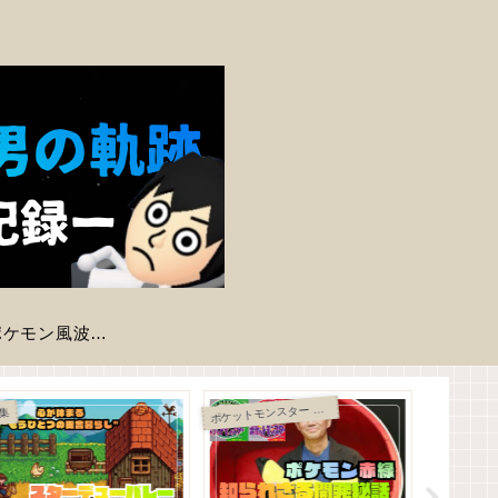
【ポケモン風波】現時点で判明している登場ポケモン一覧
ポ
ケットモンスター 赤・緑
PlayStation 
集