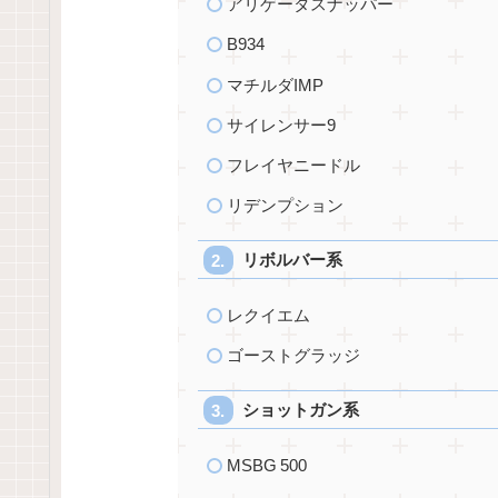
アリゲータスナッパー
B934
マチルダIMP
サイレンサー9
フレイヤニードル
リデンプション
リボルバー系
レクイエム
ゴーストグラッジ
ショットガン系
MSBG 500