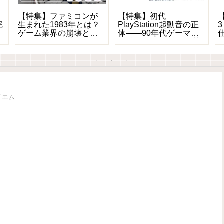
【特集】ファミコンが
【特集】初代
【
完
生まれた1983年とは？
PlayStation起動音の正
ゲーム業界の崩壊と革
体――90年代ゲーマー
命の1年を振り返る
を魅了した“数秒間の芸
術”
イエム