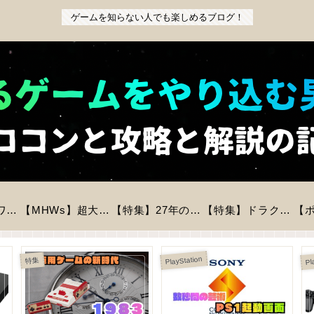
ゲームを知らない人でも楽しめるブログ！
【特集】『パワフルプロ野球2026-2027』前作からの変更点と新モードを徹底解説！初心者も安心の進化とは？
【MHWs】超大型拡張コンテンツ「アセンダンス」が2027年に登場！全貌と新要素を徹底解説
【特集】27年の時を経てリメイク「バイオハザードREベロニカ」が登場！気になる情報をピックアップ！
【特集】ドラクエモンスターズ4が今冬に発売決定！登場モンスター数は？判明している情報まとめ
Pl
PlayStation
特集