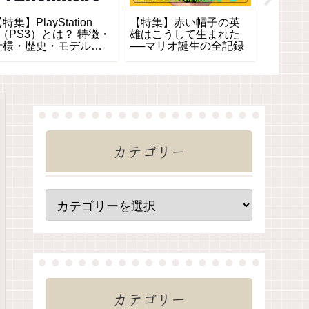
特集】PlayStation
【特集】赤い帽子の英
【特集
3（PS3）とは？ 特徴・
雄はこうして生まれた
ムブレ
仕様・歴史・モデル比
──マリオ誕生の全記録
ストー
較を徹底解説
テム・
話まで
カテゴリー
カテゴリー