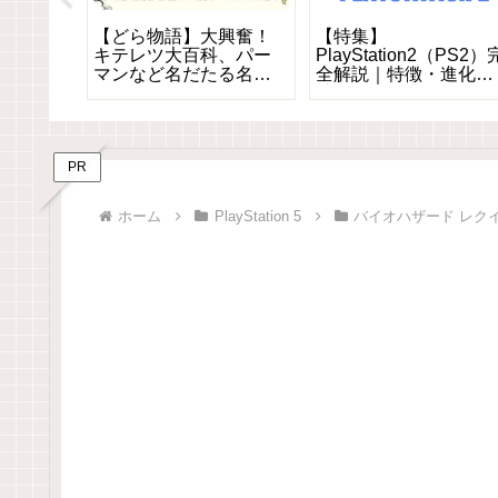
ファイ
【どら物語】大興奮！
【特集】
ー』光
キテレツ大百科、パー
PlayStation2（PS2）
うして
マンなど名だたる名作
全解説｜特徴・進化・
の裏
キャラが続々登場！！
社会への影響を網羅
ムシス
〜
PR
ホーム
PlayStation 5
バイオハザード レク