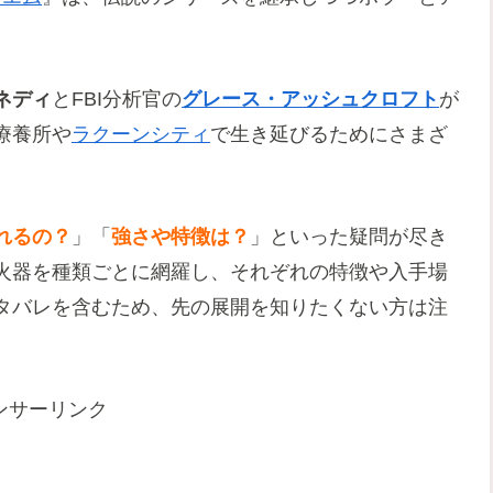
ネディ
とFBI分析官の
グレース・アッシュクロフト
が
療養所や
ラクーンシティ
で生き延びるためにさまざ
れるの？
」「
強さや特徴は？
」といった疑問が尽き
火器を種類ごとに網羅し、それぞれの特徴や入手場
タバレを含むため、先の展開を知りたくない方は注
ンサーリンク