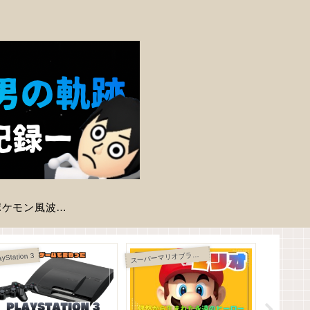
【ポケモン風波】現時点で判明している登場ポケモン一覧
ス
ーパーマリオブラザーズ
ayStation 3