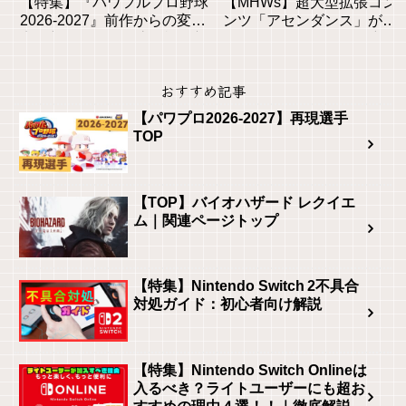
【特集】『パワフルプロ野球
【MHWs】超大型拡張コン
2026-2027』前作からの変更
ンツ「アセンダンス」が
点と新モードを徹底解説！初
2027年に登場！全貌と新要
心者も安心の進化とは？
素を徹底解説
おすすめ記事
【パワプロ2026-2027】再現選手
TOP
【TOP】バイオハザード レクイエ
ム｜関連ページトップ
【特集】Nintendo Switch 2不具合
対処ガイド：初心者向け解説
【特集】Nintendo Switch Onlineは
入るべき？ライトユーザーにも超お