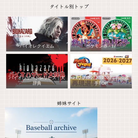
タイトル別トップ
バイオレクイエム
ポケモン赤・緑
バイオハザードシリーズ｜大
パワプロ2026-2027｜再現選
辞典
手TOP
姉妹サイト