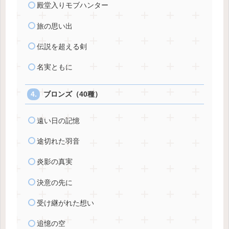
殿堂入りモブハンター
旅の思い出
伝説を超える剣
名実ともに
ブロンズ（40種）
遠い日の記憶
途切れた羽音
炎影の真実
決意の先に
受け継がれた想い
追憶の空