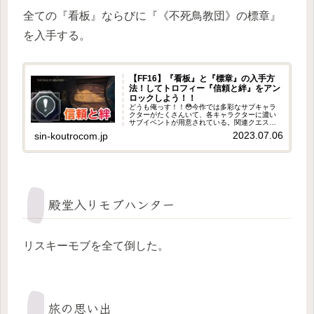
全ての『看板』ならびに『《不死鳥教団》の標章』
を入手する。
【FF16】『看板』と『標章』の入手方
法！してトロフィー『信頼と絆』をアン
ロックしよう！！
どうも俺っす！！😳今作では多彩なサブキャラ
クターがたくさんいて、各キャラクターに濃い
サブイベントが用意されている。関連クエスト
をクリアして行くとよりそのキャラの人物像が
2023.07.06
sin-koutrocom.jp
分かってきて、めちゃくちゃ感情移入できてす
ごく重みを感じるストーリーにな...
殿堂入りモブハンター
リスキーモブを全て倒した。
旅の思い出