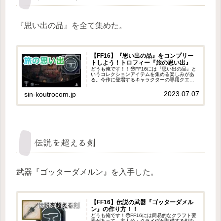
『思い出の品』を全て集めた。
【FF16】『思い出の品』をコンプリー
トしよう！トロフィー『旅の思い出』
どうも俺です！！😳FF16には『思い出の品』と
いうコレクションアイテムを集める楽しみがあ
る。今作に登場するキャラクターの専用クエス
トを完走したり、メインストーリーを進めたり
すると、そのキャラに関連したアイテムを貰う
2023.07.07
sin-koutrocom.jp
ことができる。手に入れたか...
伝説を超える剣
武器『ゴッターダメルン』を入手した。
【FF16】伝説の武器『ゴッターダメル
ン』の作り方！！
どうも俺です！😳FF16には簡易的なクラフト要
素があって、主人公・クライヴが装備する剣を