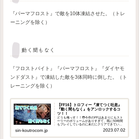
『パーマフロスト』で敵を10体凍結させた。（トレ
ーニングを除く）
動く間もなく
『フロストバイト』『パーマフロスト』『ダイヤモ
ンドダスト』で凍結した敵を3体同時に倒した。（ト
レーニングを除く）
【FF16】トロフィー『凍てつく吐息』
『動く間もなく』をアンロックするコ
ツ！！
どうも俺っす！！😳今作のFFはあまりにもスト
ーリーのボリュームがありすぎて、既に50時間
もプレイしているのに未だにクリアできていな
いっていうね😂まぁサブクエストが多いっての
2023.07.02
sin-koutrocom.jp
もその要因の1つではあるけど、今作は本当に歴
代シリーズの中でも指折り...