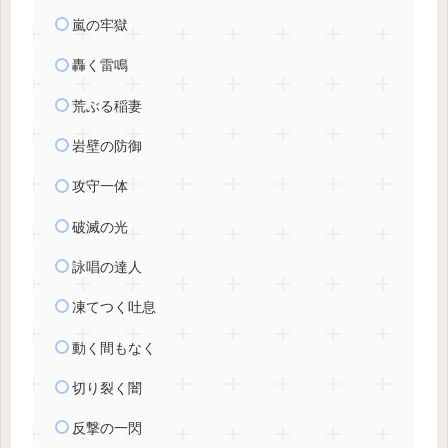
嵐の牢獄
轟く雷鳴
荒ぶる稲妻
岩壁の防御
攻守一体
破滅の光
詠唱の達人
凍てつく吐息
動く間もなく
切り裂く闇
反撃の一閃