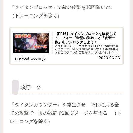
『タイタンブロック』で敵の攻撃を10回防いだ。
（トレーニングを除く）
【FF16】タイタンブロックを駆使して
トロフィー『岩壁の防御』と『攻守一
体』をアンロックしよう！
どうも俺っす！！😳金土日でFF16を25時間も遊
んじまって、寝不足気味の俺っす！！😂😂😂今
回もこのブログが名前負けしないようにトロフ
ィーのアンロックについて紹介して行こうと思
2023.06.26
sin-koutrocom.jp
う😳⚠️ただし、ストーリーのネタバレにも関わる
トロフィーだから、ま...
攻守一体
『タイタンカウンター』を発生させ、それによる全
ての攻撃で一度の戦闘で2回ダメージを与える。（ト
レーニングを除く）