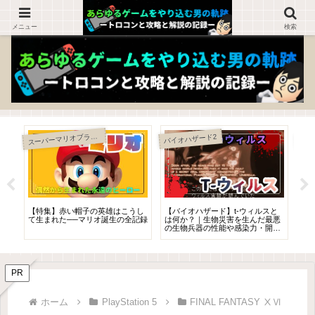
ゲームを知らない人でも楽しめるブログ！
メニュー
検索
ス
ーパーマリオブラザーズ
バイオハザード2
学
【特集】赤い帽子の英雄はこうし
【バイオハザード】t-ウィルスと
【S
自然
て生まれた──マリオ誕生の全記録
は何か？｜生物災害を生んだ最悪
し
の生物兵器の性能や感染力・開発
ン
史・年表
PR
ホーム
PlayStation 5
FINAL FANTASY ⅩⅥ