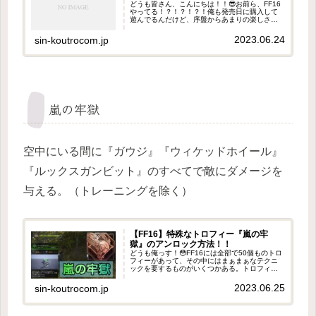
どうも皆さん、こんにちは！！😎お前ら、FF16
やってる！？！？！？！俺も発売日に購入して
遊んでるんだけど、序盤からあまりの楽しさに
驚愕してる🥹マジでスクエニの本気が見える
わ！！！というよりもやはりプロデューサーの
2023.06.24
sin-koutrocom.jp
吉田さんがすごいんだと思うわ...
嵐の牢獄
空中にいる間に『ガウジ』『ウィケッドホイール』
『ルックスガンビット』のすべてで敵にダメージを
与える。（トレーニングを除く）
【FF16】特殊なトロフィー『嵐の牢
獄』のアンロック方法！！
どうも俺っす！😳FF16には全部で50個ものトロ
フィーがあって、その中にはまぁまぁなテクニ
ックを要するものがいくつかある。トロフィー
のアンロック条件を見ると、「えっ？！これっ
てどうやって取るん？！」なんてものがあるわ
2023.06.25
sin-koutrocom.jp
けだけど、今回はそんなト...