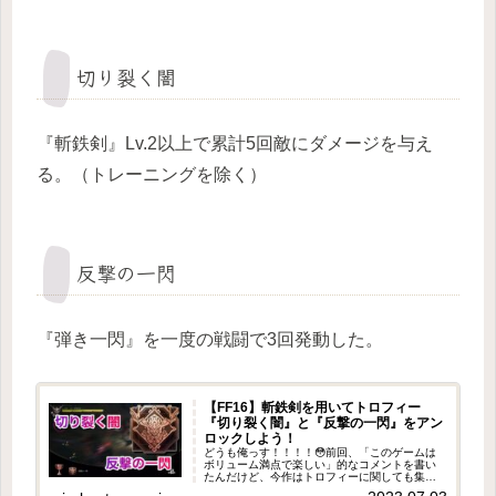
切り裂く闇
『斬鉄剣』Lv.2以上で累計5回敵にダメージを与え
る。（トレーニングを除く）
反撃の一閃
『弾き一閃』を一度の戦闘で3回発動した。
【FF16】斬鉄剣を用いてトロフィー
『切り裂く闇』と『反撃の一閃』をアン
ロックしよう！
どうも俺っす！！！！😳前回、「このゲームは
ボリューム満点で楽しい」的なコメントを書い
たんだけど、今作はトロフィーに関しても集め
るのが結構楽しいなって思う！😳と言うのも、