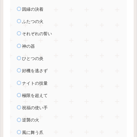
因縁の決着
ふたつの火
それぞれの誓い
神の器
ひとつの炎
好機を逃さず
ナイトの技量
極限を超えて
祝福の使い手
逆襲の火
風に舞う爪