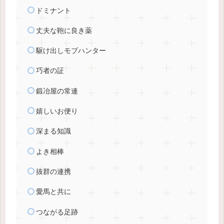
ドミナント
丈夫な鞄に良き薬
駆け出しモブハンター
巧者の証
鍛冶屋の常連
嬉しいお便り
深まる知識
よき相棒
抜群の連携
愛馬と共に
つながる足跡