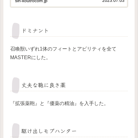
2023.07.03
sin-koutrocom.jp
召喚獣固有のアビリティを駆使してアンロック
するトロフィーが多いから、 使...
ドミナント
召喚獣いずれ1体のフィートとアビリティを全て
MASTERにした。
丈夫な鞄に良き薬
『拡張薬鞄』と『優薬の精油』を入手した。
駆け出しモブハンター