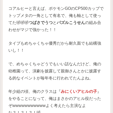
コアルヒーと言えば、ポケモンGOのCP500カップで
トップメタの一角として有名で、俺も軸として使っ
てた🤣🤣🤣
つばさでうつ
と
パズルこうせん
の組み合
わせがマジで強かった！！
タイプもめちゃくちゃ優秀だから耐久面でも結構強
いし！！
で、めちゃくちゃどうでもいい話なんだけど、俺の
幼稚園って、演劇を披露して親御さんとかに披露す
る的なイベントが毎年冬に行われてたんよね。
年少組の頃、俺のクラスは『
みにくいアヒルの子
』
をやることになって、俺はまさかのアヒル役だった
ぞwwwwwwwwwwwよく考えたら主演なよ
な？！？！？！🤣