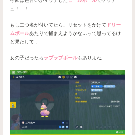
今回は色合いがマッチした
ヒールボール
でゲッチ
ュ！！！
もし二つ名が付いてたら、リセットをかけて
ドリー
ムボール
あたりで捕まえようかな…って思ってるけ
ど果たして…
女の子だったら
ラブラブボール
もありよね！