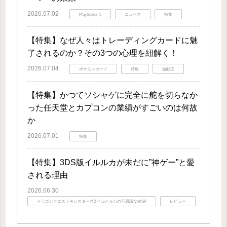
2026.07.02
PlayStation 5
ニュース
特集
【特集】なぜ人々はトレーディングカードに魅
了されるのか？その3つの心理を紐解く！
2026.07.04
ポケモンカード
特集
遊戯王
【特集】かつてソシャゲに完全に舵を切らなか
った任天堂とカプコンの業績がすごいのは何故
か
2026.07.01
特集
【特集】3DS版イルルカが未だに”神ゲー”と愛
される理由
2026.06.30
ドラゴンクエストモンスターズ2 イルとルカの不思議な鍵SP
レビュー