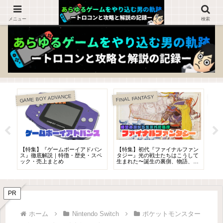
ゲームを知らない人でも楽しめるブログ！
メニュー
検索
GAME BOY ADVANCE
FINAL FANTASY
Nin
ィー
【特集】『ゲームボーイアドバン
【特集】初代『ファイナルファン
【
様
ス』徹底解説｜特徴・歴史・スペ
タジー』光の戦士たちはこうして
――
ック・売上まとめ
生まれた〜誕生の裏側、物語、ゲ
れ
ームシステムを徹底解説〜
PR
ホーム
Nintendo Switch
ポケットモンスター