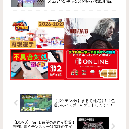
ズムと依存症の兆候を徹底解説
【ポケモンSV】まるで日焼け？！色
違いのハスボーをゲットしよう！！
【DQM3】Part.1 待望の新作が登場！
最初に貰うモンスターは伝説のアイ