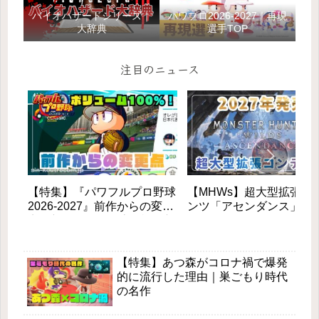
バイオハザードシリーズ｜
パワプロ2026-2027｜再現
大辞典
選手TOP
注目のニュース
【特集】『パワフルプロ野球
【MHWs】超大型拡張コ
2026-2027』前作からの変更
ンツ「アセンダンス」が
点と新モードを徹底解説！初
2027年に登場！全貌と新
心者も安心の進化とは？
素を徹底解説
【特集】あつ森がコロナ禍で爆発
的に流行した理由｜巣ごもり時代
の名作