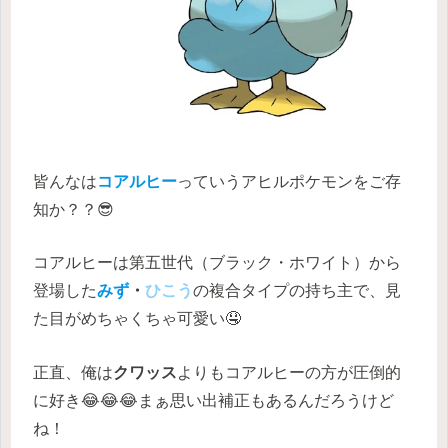
皆んなは
コアルヒー
っていうアヒルポケモンをご存
知か？？😎
コアルヒーは第五世代（ブラック・ホワイト）から
登場した
みず
・
ひこう
の複合タイプの持ち主で、見
た目がめちゃくちゃ可愛い🤤
正直、俺は
クワッス
よりもコアルヒーの方が圧倒的
に好き😂😂😂まぁ思い出補正もあるんだろうけど
ね！