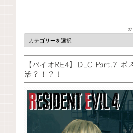
カ
【バイオRE4】DLC Part.
活？！？！