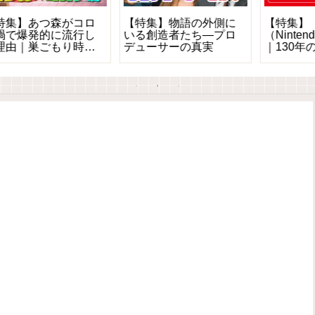
【特集】1982年、ゲー
【特集】PlayStation
ムはまだ夢だった。―
Vitaとは何だったのか？
熱狂と崩壊前夜の記録
──革新的すぎた携帯ゲ
―
ーム機の挑戦とその結
末