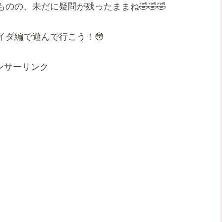
のの、未だに疑問が残ったままね🤣🤣🤣
イダ編で遊んで行こう！😳
ンサーリンク