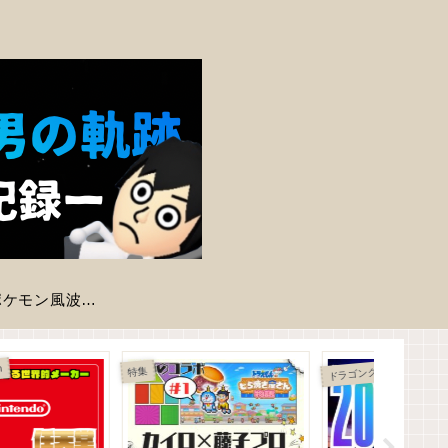
【ポケモン風波】現時点で判明している登場ポケモン一覧
ポ
ケットモンスター 赤・緑
特集