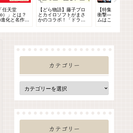
【ポケモン赤緑】最強
【特集】RPGの歩み｜
【特集
ライバル！グリーン徹
70年代〜現代までの歴
ラーの
底解説｜性格・名言か
史と魅力を徹底紹介
「バイ
らその後の活躍まで
魅力に
カテゴリー
カテゴリー