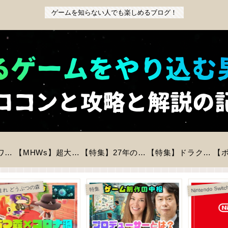
ゲームを知らない人でも楽しめるブログ！
【特集】『パワフルプロ野球2026-2027』前作からの変更点と新モードを徹底解説！初心者も安心の進化とは？
【MHWs】超大型拡張コンテンツ「アセンダンス」が2027年に登場！全貌と新要素を徹底解説
【特集】27年の時を経てリメイク「バイオハザードREベロニカ」が登場！気になる情報をピックアップ！
【特集】ドラクエモンスターズ4が今冬に発売決定！登場モンスター数は？判明している情報まとめ
特集
特集