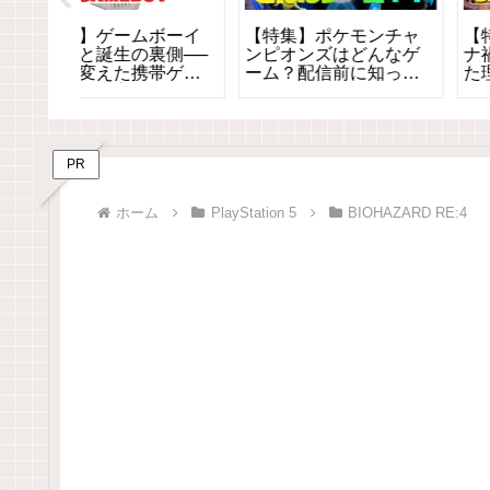
子プロ
【特集】ミレニアムの
【特集】クリスマスに
がまさ
衝撃——2000年、ゲー
家族やカップルで楽し
ドラえ
ムはここから変わった
めるゲーム10選（現行
屋さん
機＆レトロ）
らず安
！！
PR
ホーム
PlayStation 5
BIOHAZARD RE:4