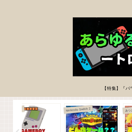
ラゴンクエストⅦ Reimagined
ド
PlayStation 5