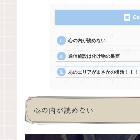
Co
心の内が読めない
通信施設は化け物の巣窟
あのエリアがまさかの復活！！！
心の内が読めない