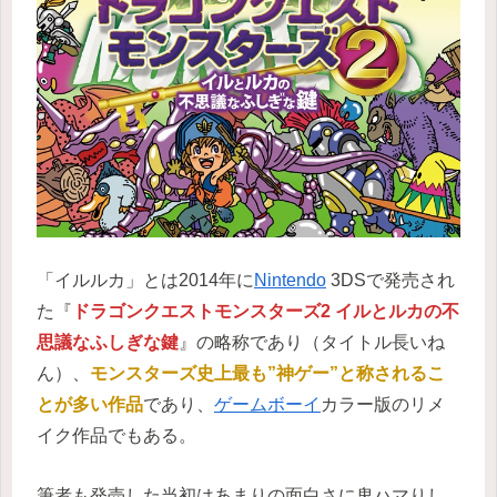
「イルルカ」とは2014年に
Nintendo
3DSで発売され
た『
ドラゴンクエストモンスターズ2 イルとルカの不
思議なふしぎな鍵
』の略称であり（タイトル長いね
ん）、
モンスターズ史上最も”神ゲー”と称されるこ
とが多い作品
であり、
ゲームボーイ
カラー版のリメ
イク作品でもある。
筆者も発売した当初はあまりの面白さに鬼ハマりし