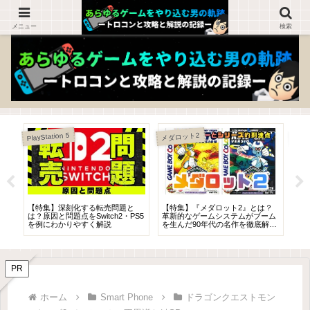
ゲームを知らない人でも楽しめるブログ！
メニュー
検索
ドラ
PlayStation 5
メダロット2
グ
【特集】深刻化する転売問題と
【特集】『メダロット2』とは？
【
ー
は？原因と問題点をSwitch2・PS5
革新的なゲームシステムがブーム
徹
を例にわかりやすく解説
を生んだ90年代の名作を徹底解
出
説！！
PR
ホーム
Smart Phone
ドラゴンクエストモン