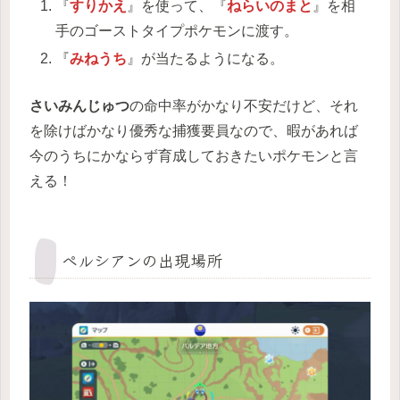
『
すりかえ
』を使って、『
ねらいのまと
』を相
手のゴーストタイプポケモンに渡す。
『
みねうち
』が当たるようになる。
さいみんじゅつ
の命中率がかなり不安だけど、それ
を除けばかなり優秀な捕獲要員なので、暇があれば
今のうちにかならず育成しておきたいポケモンと言
える！
ペルシアンの出現場所