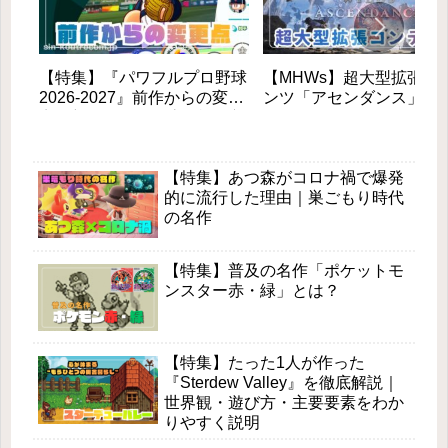
【特集】『パワフルプロ野球
【MHWs】超大型拡張コ
2026-2027』前作からの変更
ンツ「アセンダンス」が
点と新モードを徹底解説！初
2027年に登場！全貌と新
心者も安心の進化とは？
素を徹底解説
【特集】あつ森がコロナ禍で爆発
的に流行した理由｜巣ごもり時代
の名作
【特集】普及の名作「ポケットモ
ンスター赤・緑」とは？
【特集】たった1人が作った
『Sterdew Valley』を徹底解説｜
世界観・遊び方・主要要素をわか
りやすく説明