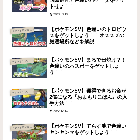
国際孵化で色違いホゲータをゲッ
トせよ！！
2023.03.19
【ポケモンSV】色違いのトロピウ
ケットモンスター スカーレット・バイオレット
ポ
スをゲットしよう！！オススメの
厳選場所などを解説！！
【ポケモンSV】まるで日焼け？！
ケットモンスター スカーレット・バイオレット
ポ
色違いのハスボーをゲットしよ
う！！
【ポケモンSV】獲得できるお金が
ケットモンスター スカーレット・バイオレット
ポ
2倍になる『おまもりこばん』の入
手方法！！
2022.12.14
【ポケモンSV】てらす池で色違い
ケットモンスター スカーレット・バイオレット
ポ
ヤンヤンマをゲットしよう！！