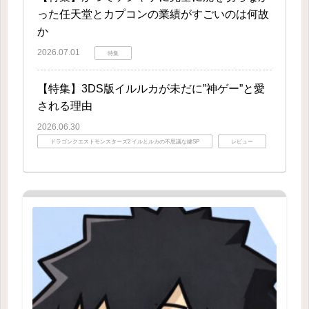
った任天堂とカプコンの業績がすごいのは何故
か
2026.07.01
特集
【特集】3DS版イルルカが未だに”神ゲー”と愛
される理由
2026.06.30
ドラゴンクエストモンスターズ2 イルとルカの不思議な鍵SP
レビュー