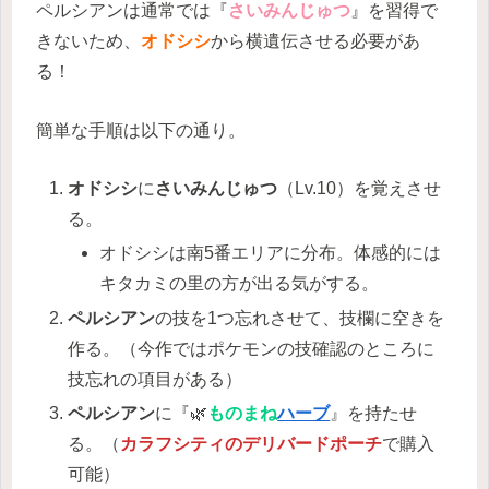
ペルシアンは通常では『
さいみんじゅつ
』を習得で
きないため、
オドシシ
から横遺伝させる必要があ
る！
簡単な手順は以下の通り。
オドシシ
に
さいみんじゅつ
（Lv.10）を覚えさせ
る。
オドシシは南5番エリアに分布。体感的には
キタカミの里の方が出る気がする。
ペルシアン
の技を1つ忘れさせて、技欄に空きを
作る。（今作ではポケモンの技確認のところに
技忘れの項目がある）
ペルシアン
に『🌿
ものまね
ハーブ
』を持たせ
る。（
カラフシティのデリバードポーチ
で購入
可能）