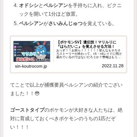
オドシシ
と
ペルシアン
を手持ちに入れ、ピクニ
ックを開いて1分ほど放置。
ペルシアン
が
さいみんじゅつ
を覚えている。
【ポケモンSV】遺伝技！マリルリに
『はらだいこ』を覚えさせる方法！
おっす！！お前ら！！！！！！皆んなもそろそ
ろストーリーが終わって、⭐︎5・⭐︎6レイドに明け
暮れているのではないだろうか？😎俺はもうス
パイスに集めるために、血眼になって毎晩毎晩
レイドに潜ってるわよ😂😂😂んで、皆んなも巷
2022.11.28
sin-koutrocom.jp
で話題のはらだいこマリ...
てことで以上が捕獲要員ペルシアンの紹介でござい
ました！！😳
ゴーストタイプ
のポケモンが大好きな人たちは、絶
対に育成しておくべきポケモンのうちの1匹だぞ
い！！！