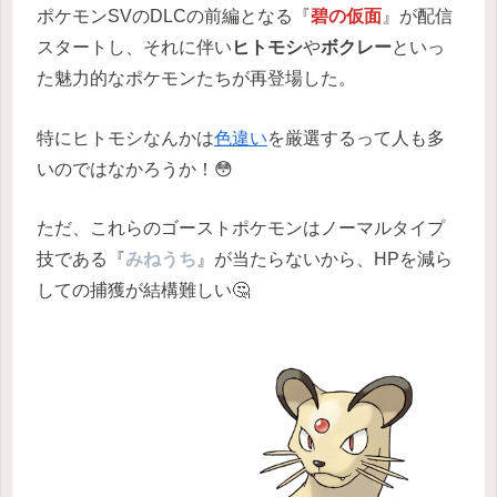
ポケモンSVのDLCの前編となる『
碧の仮面
』が配信
スタートし、それに伴い
ヒトモシ
や
ボクレー
といっ
た魅力的なポケモンたちが再登場した。
特にヒトモシなんかは
色違い
を厳選するって人も多
いのではなかろうか！😳
ただ、これらのゴーストポケモンはノーマルタイプ
技である『
みねうち
』が当たらないから、HPを減ら
しての捕獲が結構難しい🤔