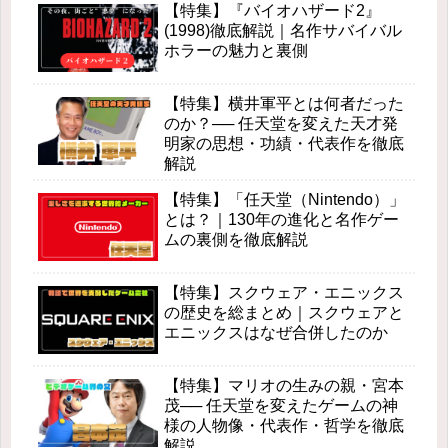
【特集】『バイオハザード2』
(1998)徹底解説｜名作サバイバル
ホラーの魅力と裏側
【特集】横井軍平とは何者だった
のか？── 任天堂を変えた天才発
明家の思想・功績・代表作を徹底
解説
【特集】「任天堂（Nintendo）」
とは？｜130年の進化と名作ゲー
ムの裏側を徹底解説
【特集】スクウェア・エニックス
の歴史を総まとめ｜スクウェアと
エニックスはなぜ合併したのか
【特集】マリオの生みの親・宮本
茂── 任天堂を変えたゲームの神
様の人物像・代表作・哲学を徹底
解説