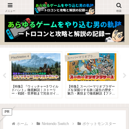
ゲームを知らない人でも楽しめるブログ！
メニュー
検索
ス
ーパーマリオブラザーズ
PlayStation 4
と
【特集】『ウィッチャー3 ワイル
【特集】スーパーマリオブラザー
【
ら
ドハント』徹底解説｜ストーリ
ズを深掘りする旅 | 誕生の歴史・
グ
ー・戦闘・世界観まで完全ガイド
魅力・裏技まで徹底解説【ファミ
ら
「なぜ神ゲーなのか？」
コン名作】
PR
ホーム
Nintendo Switch
ポケットモンスター